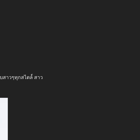
บสาวๆทุกสไตล์์ สาว