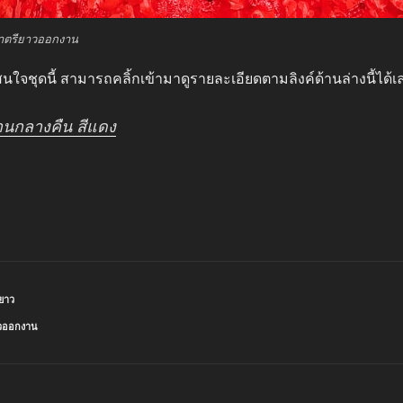
าตรียาวออกงาน
ใจชุดนี้ สามารถคลิ้กเข้ามาดูรายละเอียดตามลิงค์ด้านล่างนี้ได้เ
านกลางคืน สีแดง
ียาว
าวออกงาน