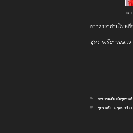
ชุดร
หากสาวๆท่านไหนที่สน
ชุดราตรียาวออกง
หมวด
บทความเกี่ยวกับชุดราตร
หมู่
ป้าย
ชุดราตรียาว
,
ชุดราตรีย
กำกับ