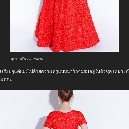
ชุดราตรียาวออกงาน
ง
เรียบๆแต่แฝงไปด้วยความหรูแบบน่ารักๆผสมอยู่ในตัวชุด เหมาะกั
หมดค่ะ