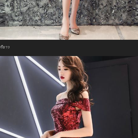
รียาว