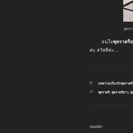
ชุดรา
สนใจ
ชุดราตรี
ค่ะ สวัสดีค่ะ…
หมวด
บทความเกี่ยวกับชุดราตร
หมู่
ป้าย
ชุดราตรี
,
ชุดราตรียาว
,
ช
กำกับ
แนะแนว
เรื่อง
ก่อนหน้า