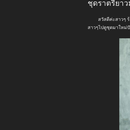
ชุดราตรียาวม
ที่
สวัสดีค่ะสาวๆ ร้
สาวๆไปดูชุดมาใหม่ปั