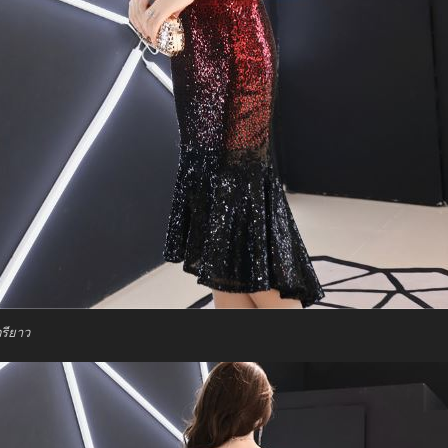
รียาว