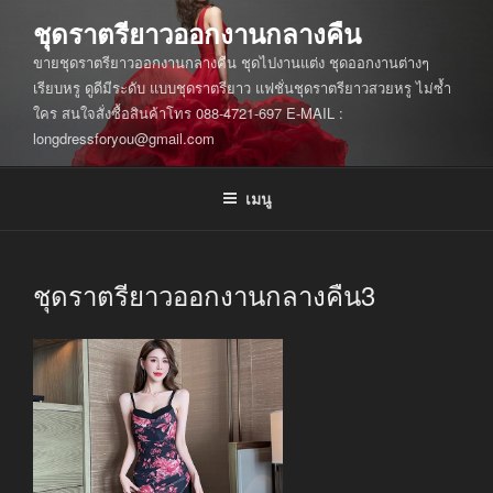
ข้าม
ชุดราตรียาวออกงานกลางคืน
ไป
ขายชุดราตรียาวออกงานกลางคืน ชุดไปงานแต่ง ชุดออกงานต่างๆ
ยัง
เรียบหรู ดูดีมีระดับ แบบชุดราตรียาว แฟชั่นชุดราตรียาวสวยหรู ไม่ซ้ำ
บทความ
ใคร สนใจสั่งซื้อสินค้าโทร 088-4721-697 E-MAIL :
longdressforyou@gmail.com
เมนู
ชุดราตรียาวออกงานกลางคืน3