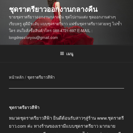
ข้าม
ชุดราตรียาวออกงานกลางคืน
ไป
ขายชุดราตรียาวออกงานกลางคืน ชุดไปงานแต่ง ชุดออกงานต่างๆ
ยัง
เรียบหรู ดูดีมีระดับ แบบชุดราตรียาว แฟชั่นชุดราตรียาวสวยหรู ไม่ซ้ำ
บทความ
ใคร สนใจสั่งซื้อสินค้าโทร 088-4721-697 E-MAIL :
longdressforyou@gmail.com
เมนู
หน้าหลัก
/ ชุดราตรียาวสีฟ้า
ชุดราตรียาวสีฟ้า
หมวดชุดราตรียาวสีฟ้า ยินดีต้อนรับสาวๆสู่ร้าน www.ชุดราตรี
ยาว.com ค่ะ ทางร้านของเรามีแบบชุดราตรียาว มากมาย