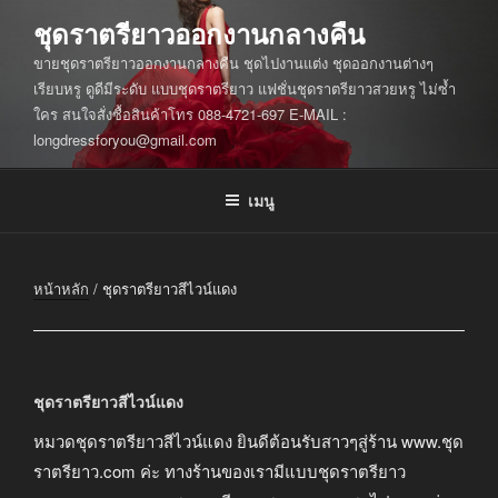
ข้าม
ชุดราตรียาวออกงานกลางคืน
ไป
ขายชุดราตรียาวออกงานกลางคืน ชุดไปงานแต่ง ชุดออกงานต่างๆ
ยัง
เรียบหรู ดูดีมีระดับ แบบชุดราตรียาว แฟชั่นชุดราตรียาวสวยหรู ไม่ซ้ำ
บทความ
ใคร สนใจสั่งซื้อสินค้าโทร 088-4721-697 E-MAIL :
longdressforyou@gmail.com
เมนู
หน้าหลัก
/ ชุดราตรียาวสีไวน์แดง
ชุดราตรียาวสีไวน์แดง
หมวดชุดราตรียาวสีไวน์แดง ยินดีต้อนรับสาวๆสู่ร้าน www.ชุด
ราตรียาว.com ค่ะ ทางร้านของเรามีแบบชุดราตรียาว