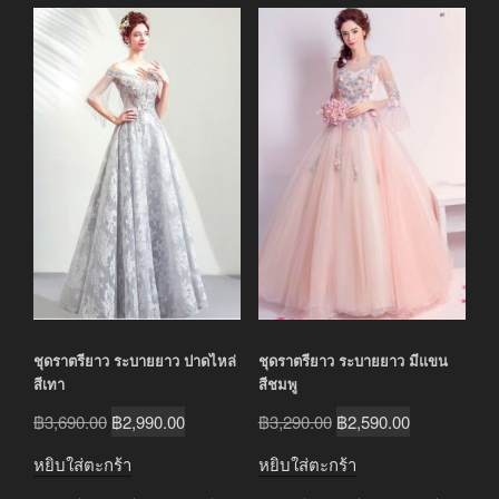
ชุดราตรียาว ระบายยาว ปาดไหล่
ชุดราตรียาว ระบายยาว มีแขน
สีเทา
สีชมพู
Original
Current
Original
Current
฿
3,690.00
฿
2,990.00
฿
3,290.00
฿
2,590.00
price
price
price
price
หยิบใส่ตะกร้า
หยิบใส่ตะกร้า
was:
is:
was:
is: