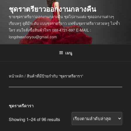
ข้าม
ชุดราตรียาวออกงานกลางคืน
ไป
ขายชุดราตรียาวออกงานกลางคืน ชุดไปงานแต่ง ชุดออกงานต่างๆ
ยัง
เรียบหรู ดูดีมีระดับ แบบชุดราตรียาว แฟชั่นชุดราตรียาวสวยหรู ไม่ซ้ำ
บทความ
ใคร สนใจสั่งซื้อสินค้าโทร 088-4721-697 E-MAIL :
longdressforyou@gmail.com
เมนู
หน้าหลัก
/ สินค้าที่มีป้ายกำกับ “ชุดราตรีดารา”
ชุดราตรีดารา
Sorted
Showing 1–24 of 96 results
by