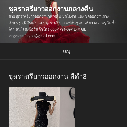
ข้าม
ชุดราตรียาวออกงานกลางคืน
ไป
ขายชุดราตรียาวออกงานกลางคืน ชุดไปงานแต่ง ชุดออกงานต่างๆ
ยัง
เรียบหรู ดูดีมีระดับ แบบชุดราตรียาว แฟชั่นชุดราตรียาวสวยหรู ไม่ซ้ำ
บทความ
ใคร สนใจสั่งซื้อสินค้าโทร 088-4721-697 E-MAIL :
longdressforyou@gmail.com
เมนู
ชุดราตรียาวออกงาน สีดำ3