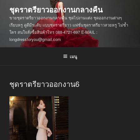
ข้าม
ชุดราตรียาวออกงานกลางคืน
ไป
ขายชุดราตรียาวออกงานกลางคืน ชุดไปงานแต่ง ชุดออกงานต่างๆ
ยัง
เรียบหรู ดูดีมีระดับ แบบชุดราตรียาว แฟชั่นชุดราตรียาวสวยหรู ไม่ซ้ำ
บทความ
ใคร สนใจสั่งซื้อสินค้าโทร 088-4721-697 E-MAIL :
longdressforyou@gmail.com
เมนู
ชุดราตรียาวออกงาน6