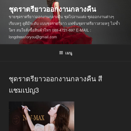
ข้าม
ชุดราตรียาวออกงานกลางคืน
ไป
ขายชุดราตรียาวออกงานกลางคืน ชุดไปงานแต่ง ชุดออกงานต่างๆ
ยัง
เรียบหรู ดูดีมีระดับ แบบชุดราตรียาว แฟชั่นชุดราตรียาวสวยหรู ไม่ซ้ำ
บทความ
ใคร สนใจสั่งซื้อสินค้าโทร 088-4721-697 E-MAIL :
longdressforyou@gmail.com
เมนู
ชุดราตรียาวออกงานกลางคืน สี
แชมเปญ3