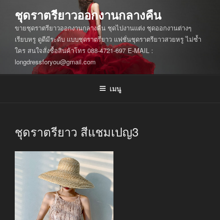
ข้าม
ชุดราตรียาวออกงานกลางคืน
ไป
ขายชุดราตรียาวออกงานกลางคืน ชุดไปงานแต่ง ชุดออกงานต่างๆ
ยัง
เรียบหรู ดูดีมีระดับ แบบชุดราตรียาว แฟชั่นชุดราตรียาวสวยหรู ไม่ซ้ำ
บทความ
ใคร สนใจสั่งซื้อสินค้าโทร 088-4721-697 E-MAIL :
longdressforyou@gmail.com
เมนู
ชุดราตรียาว สีแชมเปญ3