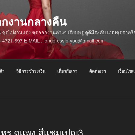
อกงานกลางคืน
ดไปงานแต่ง ชุดออกงานต่างๆ เรียบหรู ดูดีมีระดับ แบบชุดราตรีย
88-4721-697 E-MAIL : longdressforyou@gmail.com
ค้า
วิธีการชำระเงิน
เกี่ยวกับเรา
ติดต่อเรา
เงื่อนไข
บหรู ดูแพง สีแชมเปญ3