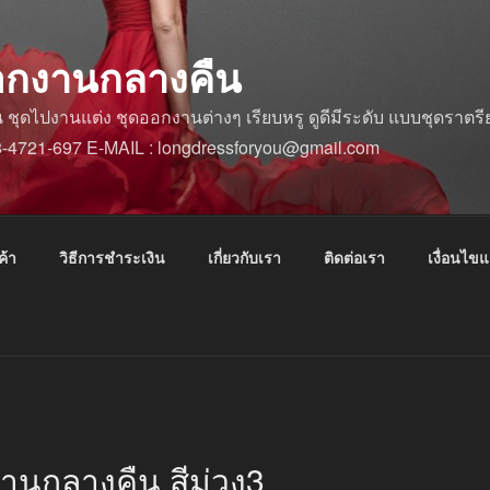
อกงานกลางคืน
ดไปงานแต่ง ชุดออกงานต่างๆ เรียบหรู ดูดีมีระดับ แบบชุดราตรีย
88-4721-697 E-MAIL : longdressforyou@gmail.com
ค้า
วิธีการชำระเงิน
เกี่ยวกับเรา
ติดต่อเรา
เงื่อนไข
านกลางคืน สีม่วง3