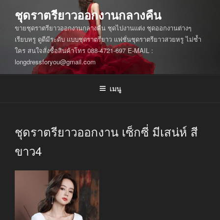
ข้าม
ชุดราตรียาวออกงานกลางคืน
ไป
ขายชุดราตรียาวออกงานกลางคืน ชุดไปงานแต่ง ชุดออกงานต่างๆ
ยัง
เรียบหรู ดูดีมีระดับ แบบชุดราตรียาว แฟชั่นชุดราตรียาวสวยหรู ไม่ซ้ำ
บทความ
ใคร สนใจสั่งซื้อสินค้าโทร 088-4721-697 E-MAIL :
longdressforyou@gmail.com
เมนู
ชุดราตรียาวออกงาน เซ็กซี่ มีเสน่ห์ สี
ขาว4