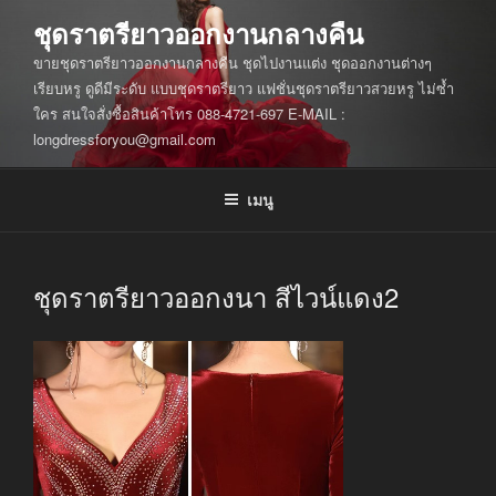
ข้าม
ชุดราตรียาวออกงานกลางคืน
ไป
ขายชุดราตรียาวออกงานกลางคืน ชุดไปงานแต่ง ชุดออกงานต่างๆ
ยัง
เรียบหรู ดูดีมีระดับ แบบชุดราตรียาว แฟชั่นชุดราตรียาวสวยหรู ไม่ซ้ำ
บทความ
ใคร สนใจสั่งซื้อสินค้าโทร 088-4721-697 E-MAIL :
longdressforyou@gmail.com
เมนู
ชุดราตรียาวออกงนา สีไวน์แดง2