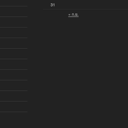
31
« ก.ย.