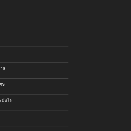
กาส
เศษ
ะมั่นใจ