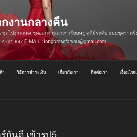
อกงานกลางคืน
ดไปงานแต่ง ชุดออกงานต่างๆ เรียบหรู ดูดีมีระดับ แบบชุดราตรีย
88-4721-697 E-MAIL : longdressforyou@gmail.com
ค้า
วิธีการชำระเงิน
เกี่ยวกับเรา
ติดต่อเรา
เงื่อนไข
์กันดี เข้ารูป5