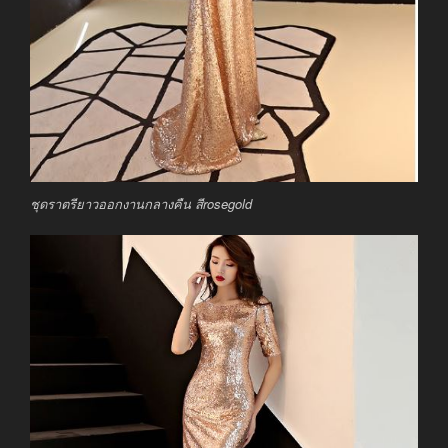
ชุดราตรียาวออกงานกลางคืน สีrosegold