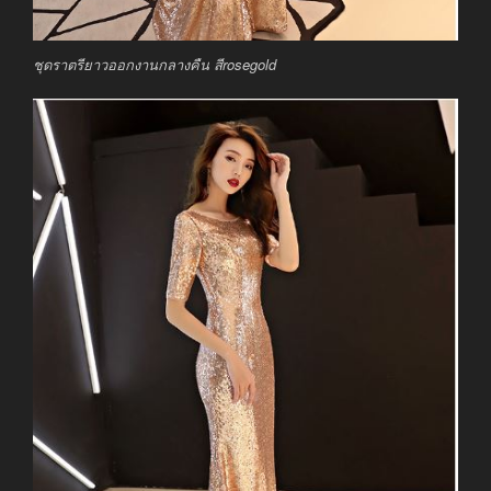
ชุดราตรียาวออกงานกลางคืน สีrosegold