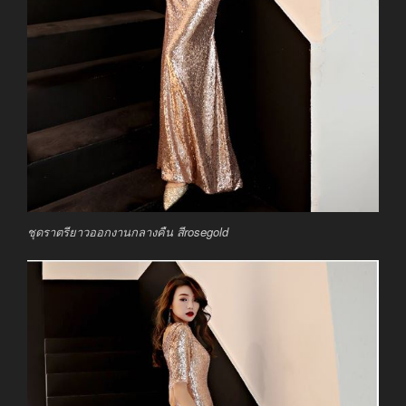
ชุดราตรียาวออกงานกลางคืน สีrosegold