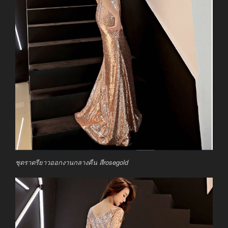
ชุดราตรียาวออกงานกลางคืน สีrosegold