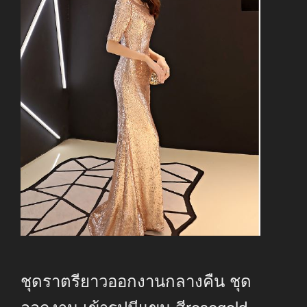
ชุดราตรียาวออกงานกลางคืน ชุด
ออกงาน เข้ารูปมีแขน สีrosegold