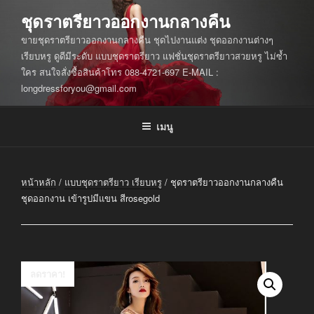
ข้าม
ชุดราตรียาวออกงานกลางคืน
ไป
ขายชุดราตรียาวออกงานกลางคืน ชุดไปงานแต่ง ชุดออกงานต่างๆ
ยัง
เรียบหรู ดูดีมีระดับ แบบชุดราตรียาว แฟชั่นชุดราตรียาวสวยหรู ไม่ซ้ำ
บทความ
ใคร สนใจสั่งซื้อสินค้าโทร 088-4721-697 E-MAIL :
longdressforyou@gmail.com
เมนู
หน้าหลัก
/
แบบชุดราตรียาว เรียบหรู
/ ชุดราตรียาวออกงานกลางคืน
ชุดออกงาน เข้ารูปมีแขน สีrosegold
ลดราคา!