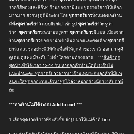
ราตรีสีทองและสีอื่นๆ ร้านของเรามีแบบชุดราตรียาวให้เลือก
มากมาย สวยหรูดูดีมีระดับ โดย
ชุดราตรียาว
ทั้งหมดของร้าน
มีทั้ง
ชุดราตรียาว
แบบfishtail เข้ารูป
ชุดราตรียาว
หรูน่า
รักๆ
ชุดราตรียาว
ระบายหรูหรา
ชุดราตรียาว
มีแขน เนื่องจาก
ร้าน
ชุดราตรียาว
ของเรานำเข้าสินค้าเองและคัดเลือก
ชุดราตรี
ยาว
แต่ละชุดอย่างพิถีพิถันเพื่อที่ให้ลูกค้าของเราใส่ออกมา ดูดี
ดูเด่น ดูแพง มีระดับ ไม่ซ้ำใครตามท้องตลาด ***
สินค้าทุก
ชุดนำเข้าใช้เวลา
12-14
วัน หากลูกค้าท่านใดที่เร่งรีบไม่
แนะนำนะคะ
ชุดราตรียาวจากทางร้านเหมาะกับลูกค้าที่มีแพ
ลนจะใส่ชุดออกงานแล้วหาชุดไว้ล่วงหน้าอย่างน้อย
2
สัปดาห์
ค่ะ
***ทางร้านไม่ใช้ระบบ Add to cart ***
1.เลือกชุดราตรียาวที่จะสั่งซื้อ ส่งรูปมาให้แม่ค้าที่ Line