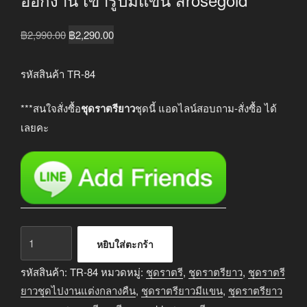
Original
Current
฿
2,990.00
฿
2,290.00
price
price
was:
is:
รหัสสินค้า TR-84
฿2,990.00.
฿2,290.00.
***สนใจสั่งซื้อ
ชุดราตรียาว
ชุดนี้ แอดไลน์สอบถาม-สั่งซื้อ ได้
เลยคะ
จำนวน
หยิบใส่ตะกร้า
ชุด
ราตรี
รหัสสินค้า:
TR-84
หมวดหมู่:
ชุดราตรี
,
ชุดราตรียาว
,
ชุดราตรี
ยาว
ยาวชุดไปงานแต่งกลางคืน
,
ชุดราตรียาวมีแขน
,
ชุดราตรียาว