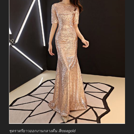
ชุดราตรียาวออกงานกลางคืน สีrosegold