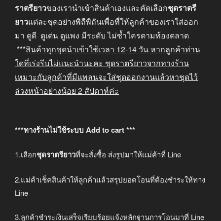
ราตรียาว
ของเรานำเข้าสินค้าเองและคัดเลือก
ชุดราตรี
ยาว
แต่ละชุดอย่างพิถีพิถันเพื่อที่ให้ลูกค้าของเราใส่ออก
มา ดูดี ดูเด่น ดูแพง มีระดับ ไม่ซ้ำใครตามท้องตลาด
***
สินค้าทุกชุดนำเข้าใช้เวลา
12-14
วัน หากลูกค้าท่าน
ใดที่เร่งรีบไม่แนะนำนะคะ
ชุดราตรียาวจากทางร้าน
เหมาะกับลูกค้าที่มีแพลนจะใส่ชุดออกงานแล้วหาชุดไว้
ล่วงหน้าอย่างน้อย
2
สัปดาห์ค่ะ
***ทางร้านไม่ใช้ระบบ Add to cart ***
1.เลือก
ชุดราตรียาว
ที่จะสั่งซื้อ ส่งรูปมาให้แม่ค้าที่ Line
2.แม่ค้าเช็คสินค้าให้ลูกค้าแล้วสรุปยอดโอนที่ต้องชำระให้ทาง
Line
3.ลูกค้าชำระเงินเสร็จเรียบร้อยแจ้งหลักฐานการโอนมาที่ Line