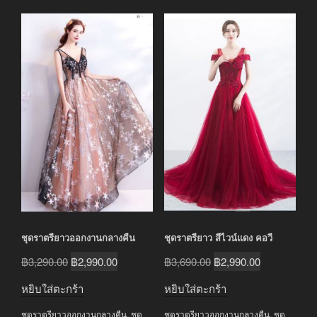
ชุดราตรียาวออกงานกลางคืน
ชุดราตรียาว สีไวน์แดง คอวี
Original
Current
Original
Current
฿
3,290.00
฿
2,990.00
฿
3,690.00
฿
2,990.00
price
price
price
price
หยิบใส่ตะกร้า
หยิบใส่ตะกร้า
was:
is:
was:
is:
ชุดราตรียาวออกงานกลางคืน
,
ชุด
ชุดราตรียาวออกงานกลางคืน
,
ชุด