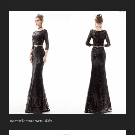
ชุดราตรียาวออกงาน สีดำ