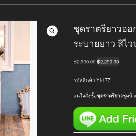
ชุดราตรียาวออ
ระบายยาว สีไว
Original
Current
฿
2,690.00
฿
2,290.00
price
price
was:
is:
รหัสสินค้า YI-177
฿2,690.00.
฿2,290.
สนใจสั่งซื้อ
ชุดราตรียาว
ชุดนี้