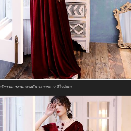
ตรียาวออกงานกลางคืน ระบายยาว สีไวน์แดง