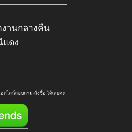
กงานกลางคืน
น์แดง
00.
 แอดไลน์สอบถาม-สั่งซื้อ ได้เลยคะ