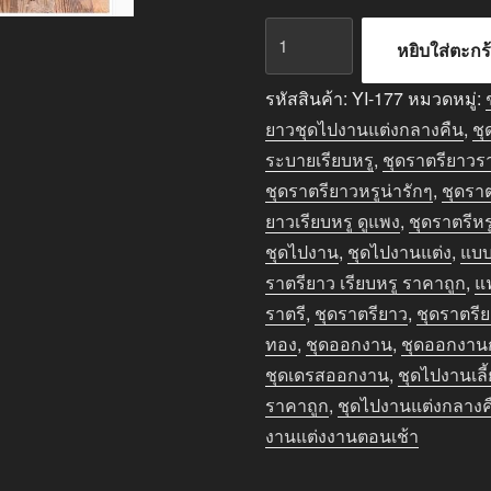
จำนวน
หยิบใส่ตะกร
ชุด
ราตรี
รหัสสินค้า:
YI-177
หมวดหมู่:
ยาว
ยาวชุดไปงานแต่งกลางคืน
,
ชุ
ออกงาน
ระบายเรียบหรู
,
ชุดราตรียาวร
กลาง
ชุดราตรียาวหรูน่ารักๆ
,
ชุดรา
คืน
ยาวเรียบหรู ดูแพง
,
ชุดราตรีหร
ระบาย
ชุดไปงาน
,
ชุดไปงานแต่ง
,
แบบ
ยาว
ราตรียาว เรียบหรู ราคาถูก
,
แ
สี
ราตรี
,
ชุดราตรียาว
,
ชุดราตรี
ไวน์
ทอง
,
ชุดออกงาน
,
ชุดออกงาน
แดง
ชุดเดรสออกงาน
,
ชุดไปงานเลี้
ชิ้น
ราคาถูก
,
ชุดไปงานแต่งกลางค
งานแต่งงานตอนเช้า