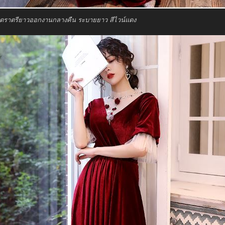
ุดราตรียาวออกงานกลางคืน ระบายยาว สีไวน์แดง