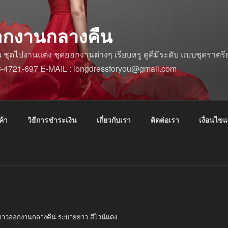
อกงานกลางคืน
ดไปงานแต่ง ชุดออกงานต่างๆ เรียบหรู ดูดีมีระดับ แบบชุดราตรีย
88-4721-697 E-MAIL : longdressforyou@gmail.com
ค้า
วิธีการชำระเงิน
เกี่ยวกับเรา
ติดต่อเรา
เงื่อนไข
ียาวออกงานกลางคืน ระบายยาว สีไวน์แดง