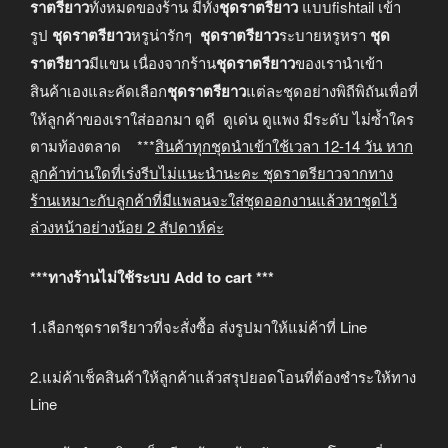
ราตรียาว
ทั้งหมดของร้าน มีทั้ง
ชุดราตรียาว
แบบfishtail เข้า
รูป
ชุดราตรียาว
หรูน่ารักๆ
ชุดราตรียาว
ระบายหรูหรา
ชุด
ราตรียาว
มีแขน เนื่องจากร้าน
ชุดราตรียาว
ของเรานำเข้า
สินค้าเองและคัดเลือก
ชุดราตรียาว
แต่ละชุดอย่างพิถีพิถันเพื่อที่
ให้ลูกค้าของเราใส่ออกมา ดูดี ดูเด่น ดูแพง มีระดับ ไม่ซ้ำใคร
ตามท้องตลาด ***
สินค้าทุกชุดนำเข้าใช้เวลา
12-14
วัน หาก
ลูกค้าท่านใดที่เร่งรีบไม่แนะนำนะคะ
ชุดราตรียาวจากทาง
ร้านเหมาะกับลูกค้าที่มีแพลนจะใส่ชุดออกงานแล้วหาชุดไว้
ล่วงหน้าอย่างน้อย
2
สัปดาห์ค่ะ
***ทางร้านไม่ใช้ระบบ Add to cart ***
1.เลือกชุดราตรียาวที่จะสั่งซื้อ ส่งรูปมาให้แม่ค้าที่ Line
2.แม่ค้าเช็คสินค้าให้ลูกค้าแล้วสรุปยอดโอนที่ต้องชำระให้ทาง
Line