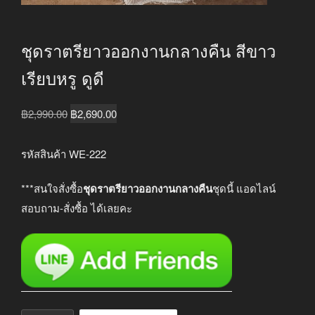
ชุดราตรียาวออกงานกลางคืน สีขาว
เรียบหรู ดูดี
Original
Current
฿
2,990.00
฿
2,690.00
price
price
was:
is:
รหัสสินค้า WE-222
฿2,990.00.
฿2,690.00.
***สนใจสั่งซื้อ
ชุดราตรียาวออกงานกลางคืน
ชุดนี้ แอดไลน์
สอบถาม-สั่งซื้อ ได้เลยคะ