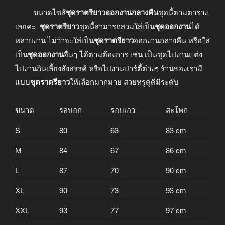
ขนาดไซส์
ชุดราตรียาวออกงานกลางคืน
ชุดนี้ตามตาราง
เลยคะ
ชุดราตรียาว
ชุดนี้สามารถสวมใส่เป็น
ชุดออกงาน
ได้
หลายงาน ไม่ว่าจะใส่เป็น
ชุดราตรียาว
ออกงานกลางคืน หรือใส่
เป็น
ชุดออกงาน
อื่นๆ ได้ตามต้องการ เช่น เป็นชุดไปงานแต่ง
ไปงานกินเลี้ยงสังสรรค์ หรือไปงานปาร์ตี้ต่างๆ ร้านของเรามี
แบบ
ชุดราตรียาว
ให้เลือกมากมาย สวยหรูดูดีมีระดับ
ขนาด
รอบอก
รอบเอว
สะโพก
S
80
63
83 cm
M
84
67
86 cm
L
87
70
90 cm
XL
90
73
93 cm
XXL
93
77
97 cm