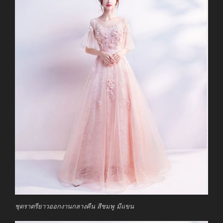
ชุดราตรียาวออกงานกลางคืน สีชมพู มีแขน