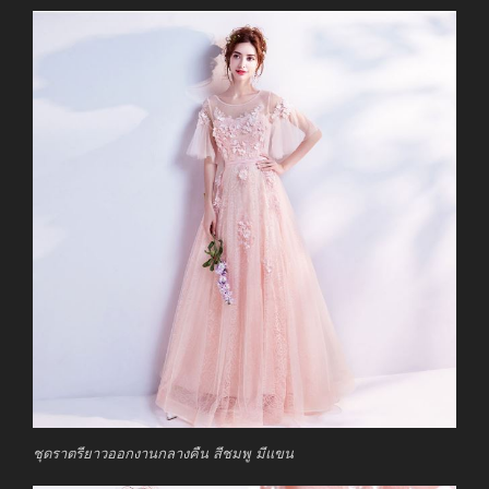
ชุดราตรียาวออกงานกลางคืน สีชมพู มีแขน