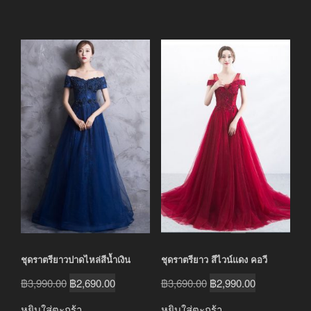
ชุดราตรียาวปาดไหล่สีน้ำเงิน
ชุดราตรียาว สีไวน์แดง คอวี
Original
Current
Original
Current
฿
3,990.00
฿
2,690.00
฿
3,690.00
฿
2,990.00
price
price
price
price
หยิบใส่ตะกร้า
หยิบใส่ตะกร้า