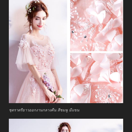
ชุดราตรียาวออกงานกลางคืน สีชมพู มีแขน