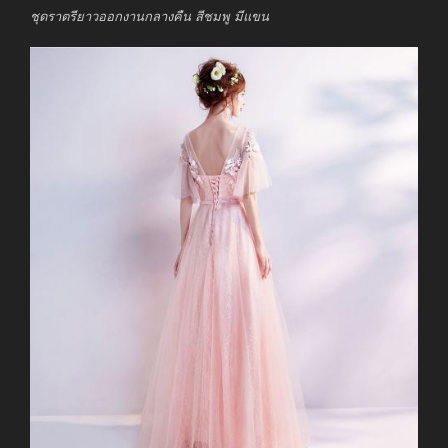
ชุดราตรียาวออกงานกลางคืน สีชมพู มีแขน