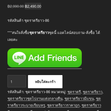
Original
Current
฿
2,990.00
฿
2,490.00
price
price
was:
is:
รหัสสินค้า ชุดราตรียาว-86
฿2,990.00.
฿2,490.00.
***สนใจสั่งซื้อ
ชุดราตรียาว
ชุดนี้ แอดไลน์สอบถาม-สั่งซื้อ ได้
เลยคะ
จำนวน
หยิบใส่ตะกร้า
ชุด
ราตรี
รหัสสินค้า:
ชุดราตรียาว-86
หมวดหมู่:
ชุดราตรี
,
ชุดราตรียาว
,
ยาว
ชุดราตรียาวชุดไปงานแต่งกลางคืน
,
ชุดราตรียาวมีแขน
,
ชุด
ออกงาน
ราตรียาวระบายเรียบหรู
,
ชุดราตรียาวราคาถูก
,
ชุดราตรียาว