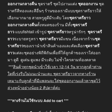
ออกงานกลางคืน
ชุดราตรี ชุดไปงานแต่ง
ชุดออกงาน
ชุด
ราตรีสีทองและสีอื่นๆ ร้านของเรามีแบบชุดราตรียาวให้
เลือกมากมาย สวยหรูดูดีมีระดับ โดย
ชุดราตรียาว
ออกงานกลางคืน
ทั้งหมดของร้าน มีทั้ง
ชุดราตรี
ยาว
แบบfishtail เข้ารูป
ชุดราตรียาว
หรูน่ารักๆ
ชุดราตรี
ยาว
ระบายหรูหรา
ชุดราตรียาว
มีแขน เนื่องจากร้าน
ชุด
ราตรียาว
ของเรานำเข้าสินค้าเองและคัดเลือก
ชุดราตรี
ยาว
แต่ละชุดอย่างพิถีพิถันเพื่อที่ให้ลูกค้าของเราใส่ออก
มา ดูดี ดูเด่น ดูแพง มีระดับ ไม่ซ้ำใครตามท้องตลาด
***
สินค้าทุกชุดนำเข้าใช้เวลา
12-14
วัน หากลูกค้าท่าน
ใดที่เร่งรีบไม่แนะนำนะคะ
ชุดราตรียาวจากทางร้าน
เหมาะกับลูกค้าที่มีแพลนจะใส่ชุดออกงานแล้วหาชุดไว้
ล่วงหน้าอย่างน้อย
2
สัปดาห์ค่ะ
***ทางร้านไม่ใช้ระบบ Add to cart ***