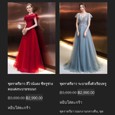
ชุดราตรียาว สีไวน์แดง ซีทรูช่วง
ชุดราตรียาว ระบายทิ้งตัวเรียบหรู
คอแต่งระบายขนนก
Original
Current
฿
3,690.00
฿
2,990.00
Original
Current
฿
3,690.00
฿
2,990.00
price
price
หยิบใส่ตะกร้า
price
price
was:
is:
หยิบใส่ตะกร้า
was:
is:
ชุดราตรียาวออกงานกลางคืน
,
ชุด
฿3,690.00.
฿2,990.00.