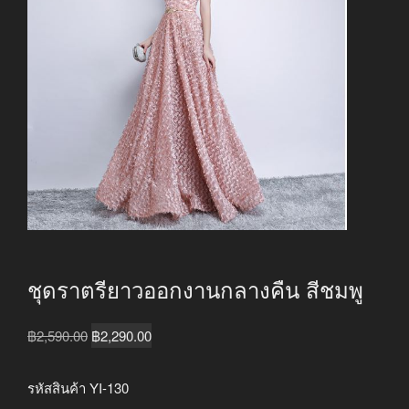
ชุดราตรียาวออกงานกลางคืน สีชมพู
Original
Current
฿
2,590.00
฿
2,290.00
price
price
was:
is:
รหัสสินค้า YI-130
฿2,590.00.
฿2,290.00.