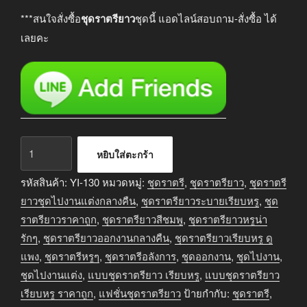
***สนใจสั่งซื้อ
ชุดราตรียาว
ชุดนี้ แอดไลน์สอบถาม-สั่งซื้อ ได้
เลยคะ
จำนวน
หยิบใส่ตะกร้า
ชุด
ราตรี
รหัสสินค้า:
YI-130
หมวดหมู่:
ชุดราตรี
,
ชุดราตรียาว
,
ชุดราตรี
ยาว
ยาวชุดไปงานแต่งกลางคืน
,
ชุดราตรียาวระบายเรียบหรู
,
ชุด
ออกงาน
ราตรียาวราคาถูก
,
ชุดราตรียาวสีชมพู
,
ชุดราตรียาวหรูน่า
กลาง
รักๆ
,
ชุดราตรียาวออกงานกลางคืน
,
ชุดราตรียาวเรียบหรู ดู
คืน
แพง
,
ชุดราตรีหรูๆ
,
ชุดราตรีอลังการ
,
ชุดออกงาน
,
ชุดไปงาน
,
สีชมพู
ชุดไปงานแต่ง
,
แบบชุดราตรียาว เรียบหรู
,
แบบชุดราตรียาว
ชิ้น
เรียบหรู ราคาถูก
,
แฟชั่นชุดราตรียาว
ป้ายกำกับ:
ชุดราตรี
,