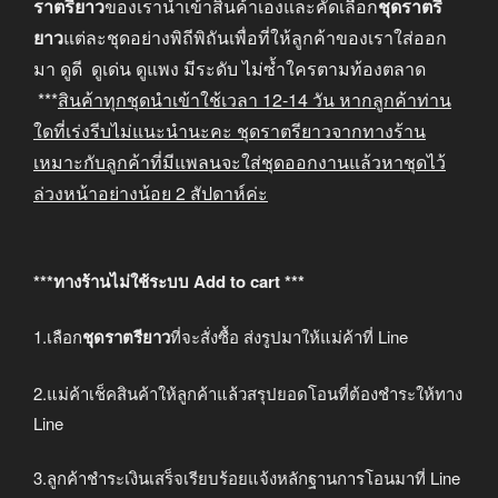
ราตรียาว
ของเรานำเข้าสินค้าเองและคัดเลือก
ชุดราตรี
ยาว
แต่ละชุดอย่างพิถีพิถันเพื่อที่ให้ลูกค้าของเราใส่ออก
มา ดูดี ดูเด่น ดูแพง มีระดับ ไม่ซ้ำใครตามท้องตลาด
***
สินค้าทุกชุดนำเข้าใช้เวลา
12-14
วัน หากลูกค้าท่าน
ใดที่เร่งรีบไม่แนะนำนะคะ
ชุดราตรียาวจากทางร้าน
เหมาะกับลูกค้าที่มีแพลนจะใส่ชุดออกงานแล้วหาชุดไว้
ล่วงหน้าอย่างน้อย
2
สัปดาห์ค่ะ
***ทางร้านไม่ใช้ระบบ Add to cart ***
1.เลือก
ชุดราตรียาว
ที่จะสั่งซื้อ ส่งรูปมาให้แม่ค้าที่ Line
2.แม่ค้าเช็คสินค้าให้ลูกค้าแล้วสรุปยอดโอนที่ต้องชำระให้ทาง
Line
3.ลูกค้าชำระเงินเสร็จเรียบร้อยแจ้งหลักฐานการโอนมาที่ Line