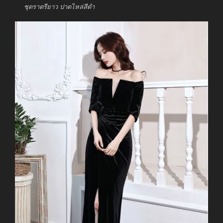
ชุดราตรียาว ปาดไหล่สีดำ