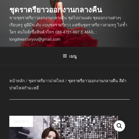
ข้าม
ชุดราตรียาวออกงานกลางคืน
ไป
ขายชุดราตรียาวออกงานกลางคืน ชุดไปงานแต่ง ชุดออกงานต่างๆ
ยัง
เรียบหรู ดูดีมีระดับ แบบชุดราตรียาว แฟชั่นชุดราตรียาวสวยหรู ไม่ซ้ำ
บทความ
ใคร สนใจสั่งซื้อสินค้าโทร 088-4721-697 E-MAIL :
longdressforyou@gmail.com
เมนู
หน้าหลัก
/
ชุดราตรียาวปาดไหล่
/ ชุดราตรียาวออกงานกลางคืน สีดำ
ปาดไหล่กำมะหยี่
ลดราคา!