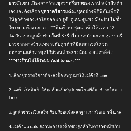
ยาว
มีแขน เนื่องจากร้าน
ชุดราตรียาว
ของเรานำเข้าสินค้า
เองและคัดเลือก
ชุดราตรียาว
แต่ละชุดอย่างพิถีพิถันเพื่อที่
ให้ลูกค้าของเราใส่ออกมา ดูดี ดูเด่น ดูแพง มีระดับ ไม่ซ้ำ
ใครตามท้องตลาด ***
สินค้าทุกชุดนำเข้าใช้เวลา
12-
14
วัน หากลูกค้าท่านใดที่เร่งรีบไม่แนะนำนะคะ
ชุดราตรี
ยาวจากทางร้านเหมาะกับลูกค้าที่มีแพลนจะใส่ชุด
ออกงานแล้วหาชุดไว้ล่วงหน้าอย่างน้อย
2
สัปดาห์ค่ะ
***ทางร้านไม่ใช้ระบบ Add to cart ***
1.เลือกชุดราตรียาวที่จะสั่งซื้อ ส่งรูปมาให้แม่ค้าที่ Line
2.แม่ค้าเช็คสินค้าให้ลูกค้าแล้วสรุปยอดโอนที่ต้องชำระให้ทาง
Line
3.ลูกค้าชำระเงินเสร็จเรียบร้อยแจ้งหลักฐานการโอนมาที่ Line
4.แม่ค้าUp date สถานะการสั่งซื้อของลูกค้าในตารางหน้าเว็บ