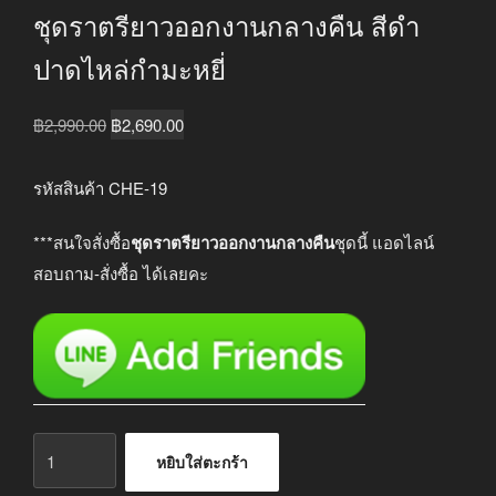
ชุดราตรียาวออกงานกลางคืน สีดำ
ปาดไหล่กำมะหยี่
Original
Current
฿
2,990.00
฿
2,690.00
price
price
was:
is:
รหัสสินค้า CHE-19
฿2,990.00.
฿2,690.00.
***สนใจสั่งซื้อ
ชุดราตรียาวออกงานกลางคืน
ชุดนี้ แอดไลน์
สอบถาม-สั่งซื้อ ได้เลยคะ
จำนวน
หยิบใส่ตะกร้า
ชุด