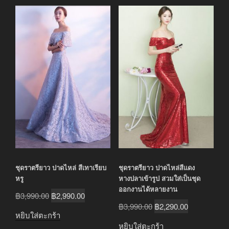
ชุดราตรียาว ปาดไหล่ สีเทาเรียบ
ชุดราตรียาว ปาดไหล่สีแดง
หรู
หางปลาเข้ารูป สวมใส่เป็นชุด
ออกงานได้หลายงาน
Original
Current
฿
3,990.00
฿
2,990.00
Original
Current
฿
3,990.00
฿
2,290.00
price
price
หยิบใส่ตะกร้า
price
price
was:
is:
หยิบใส่ตะกร้า