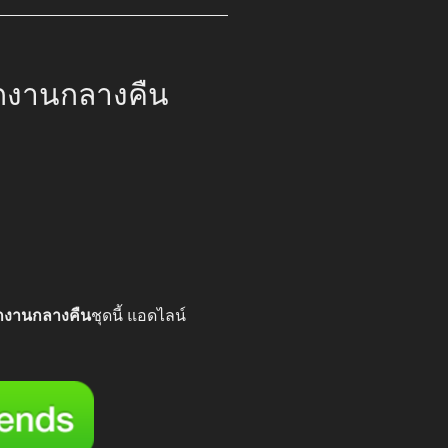
กงานกลางคืน
ี
00.
กงานกลางคืน
ชุดนี้ แอดไลน์