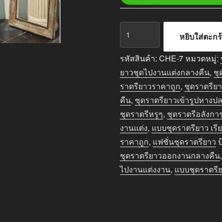
จำนวน
หยิบใส่ตะกร
ชุด
ราตรี
รหัสสินค้า:
CHE-7
หมวดหมู่:
ยาว
ยาวชุดไปงานแต่งกลางคืน
,
ชุ
ออกงาน
ราตรียาวราคาถูก
,
ชุดราตรีย
กลาง
คืน
,
ชุดราตรียาวเข้ารูปหางป
คืน
ชุดราตรีหรูๆ
,
ชุดราตรีอลังกา
สีดำ
งานแต่ง
,
แบบชุดราตรียาว เรี
เรียบ
ราคาถูก
,
แฟชั่นชุดราตรียาว
ป
หรู
ชุดราตรียาวออกงานกลางคืน
ดูดี
ไปงานแต่งงาน
,
แบบชุดราตรี
ชิ้น