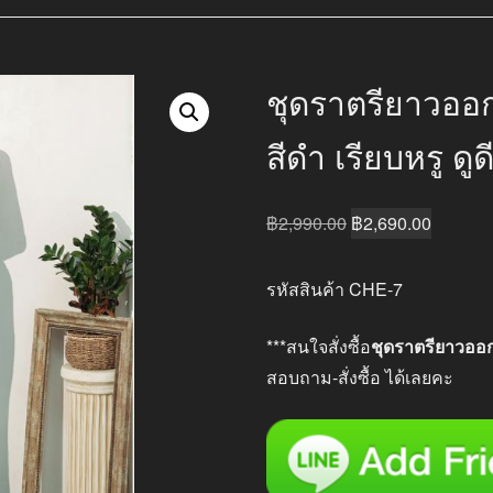
ชุดราตรียาวออ
สีดำ เรียบหรู ดูด
Original
Current
฿
2,990.00
฿
2,690.00
price
price
was:
is:
รหัสสินค้า CHE-7
฿2,990.00.
฿2,690.
***สนใจสั่งซื้อ
ชุดราตรียาวออ
สอบถาม-สั่งซื้อ ได้เลยคะ