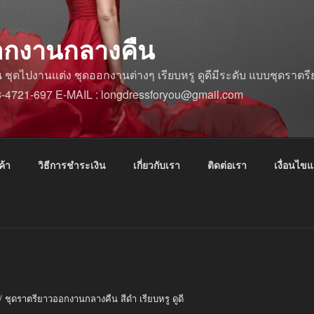
อกงานกลางคืน
ดไปงานแต่ง ชุดออกงานต่างๆ เรียบหรู ดูดีมีระดับ แบบชุดราตรีย
88-4721-697 E-MAIL : longdressforyou@gmail.com
ค้า
วิธีการชำระเงิน
เกี่ยวกับเรา
ติดต่อเรา
เงื่อนไข
/ ชุดราตรียาวออกงานกลางคืน สีดำ เรียบหรู ดูดี