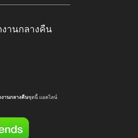
กงานกลางคืน
ี
00.
กงานกลางคืน
ชุดนี้ แอดไลน์