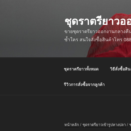
ข้าม
ไป
ชุดราตรียาวอ
ยัง
บทความ
ขายชุดราตรียาวออกงานกลางคืน ชุ
ซ้ำใคร สนใจสั่งซื้อสินค้าโทร 0
ชุดราตรียาวทั้งหมด
วิธีสั่งซื้อสิน
รีวิวการสั่งซื้อจากลูกค้า
หน้าหลัก
/
ชุดราตรียาวเข้ารูปหางปลา
/ ช