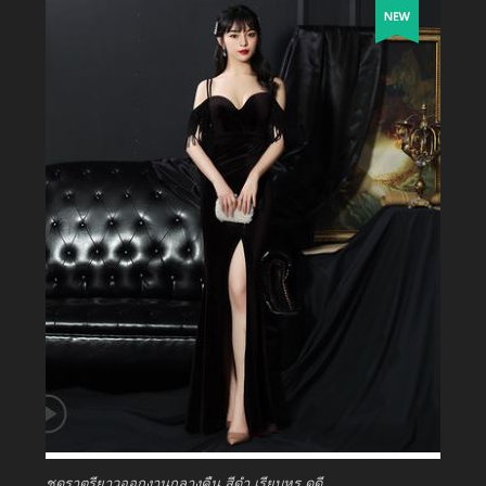
ชุดราตรียาวออกงานกลางคืน สีดำ เรียบหรู ดูดี