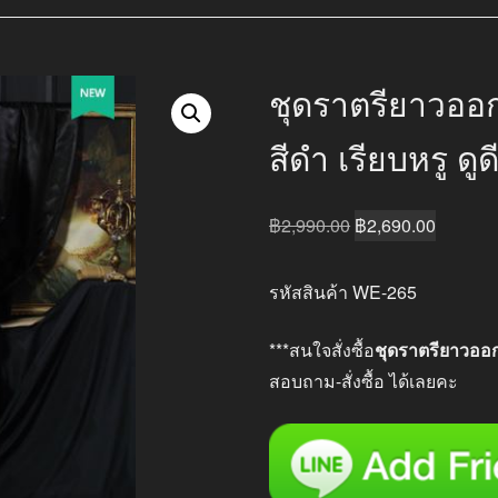
ชุดราตรียาวออ
สีดำ เรียบหรู ดูด
Original
Current
฿
2,990.00
฿
2,690.00
price
price
was:
is:
รหัสสินค้า WE-265
฿2,990.00.
฿2,690.
***สนใจสั่งซื้อ
ชุดราตรียาวออ
สอบถาม-สั่งซื้อ ได้เลยคะ