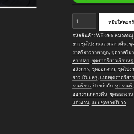
จำนวน
หยิบใส่ตะกร
ชุด
ราตรี
รหัสสินค้า:
WE-265
หมวดหมู่
ยาว
ยาวชุดไปงานแต่งกลางคืน
,
ชุ
ออกงาน
ราตรียาวราคาถูก
,
ชุดราตรีย
กลาง
หางปลา
,
ชุดราตรียาวเรียบหรู
คืน
อลังการ
,
ชุดออกงาน
,
ชุดไปง
สีดำ
ยาว เรียบหรู
,
แบบชุดราตรียาว 
เรียบ
ราตรียาว
ป้ายกำกับ:
ชุดราตรี
หรู
ออกงานกลางคืน
,
ชุดออกงาน
ดูดี
แต่งงาน
,
แบบชุดราตรียาว
ชิ้น