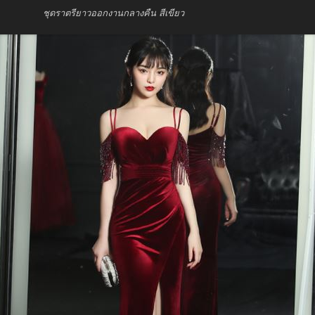
ชุดราตรียาวออกงานกลางคืน สีเขียว