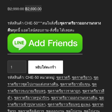
Original
Current
฿
2,990.00
฿
2,690.00
price
price
was:
is:
รหัสสินค้า CHE-50***สนใจสั่งซื้อ
ชุดราตรียาวออกงานกลาง
฿2,990.00.
฿2,690.00.
คืน
ชุดนี้ แอดไลน์สอบถาม-สั่งซื้อ ได้เลยคะ
จำนวน
หยิบใส่ตะกร้า
ชุด
ราตรี
รหัสสินค้า:
CHE-50
หมวดหมู่:
ชุดราตรี
,
ชุดราตรียาว
,
ชุด
ยาว
ราตรียาวชุดไปงานแต่งกลางคืน
,
ชุดราตรียาวมีแขน
,
ชุด
ออกงาน
ราตรียาวระบายเรียบหรู
,
ชุดราตรียาวราคาถูก
,
ชุดราตรียาวสี
กลาง
ดำ
,
ชุดราตรียาวหรูน่ารักๆ
,
ชุดราตรียาวออกงานกลางคืน
,
ชุด
คืน
ราตรียาวเข้ารูปหางปลา
,
ชุดราตรียาวเรียบหรู ดูแพง
,
ชุดราต
สีดำ
รีหรูๆ
,
ชุดราตรีอลังการ
,
ชุดออกงาน
,
ชุดไปงาน
,
ชุดไปงาน