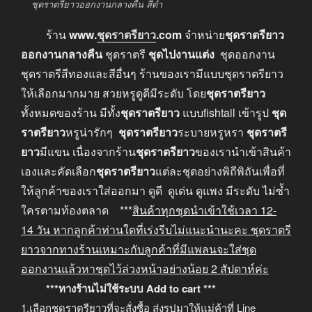
ชุดราตรียาวออกงานกลางคืน สีดำ
ร้าน
www.
ชุดราตรียาว
.com
จำหน่าย
ชุดราตรียาว
ออกงานกลางคืน
ชุดราตรี
ชุดไปงานแต่ง
ชุดออกงาน
ชุดราตรีสีทองและสีอื่นๆ ร้านของเรามีแบบชุดราตรียาว
ให้เลือกมากมาย สวยหรูดูดีมีระดับ โดย
ชุดราตรียาว
ทั้งหมดของร้าน มีทั้ง
ชุดราตรียาว
แบบfishtail เข้ารูป
ชุด
ราตรียาว
หรูน่ารักๆ
ชุดราตรียาว
ระบายหรูหรา
ชุดราตรี
ยาว
มีแขน เนื่องจากร้าน
ชุดราตรียาว
ของเรานำเข้าสินค้า
เองและคัดเลือก
ชุดราตรียาว
แต่ละชุดอย่างพิถีพิถันเพื่อที่
ให้ลูกค้าของเราใส่ออกมา ดูดี ดูเด่น ดูแพง มีระดับ ไม่ซ้ำ
ใครตามท้องตลาด ***
สินค้าทุกชุดนำเข้าใช้เวลา
12-
14
วัน หากลูกค้าท่านใดที่เร่งรีบไม่แนะนำนะคะ
ชุดราตรี
ยาวจากทางร้านเหมาะกับลูกค้าที่มีแพลนจะใส่ชุด
ออกงานแล้วหาชุดไว้ล่วงหน้าอย่างน้อย
2
สัปดาห์ค่ะ
***ทางร้านไม่ใช้ระบบ Add to cart ***
1.เลือกชุดราตรียาวที่จะสั่งซื้อ ส่งรูปมาให้แม่ค้าที่ Line