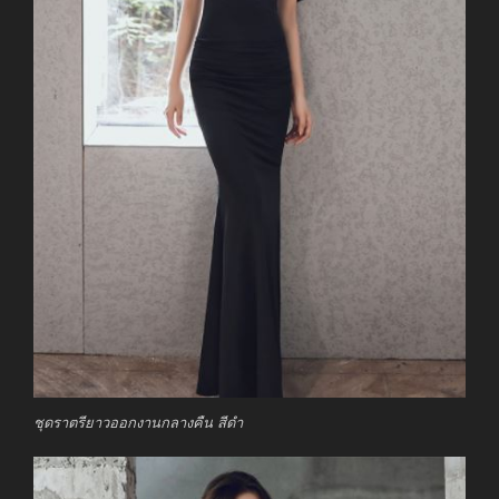
ชุดราตรียาวออกงานกลางคืน สีดำ