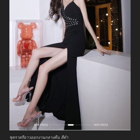
ชุดราตรียาวออกงานกลางคืน สีดำ