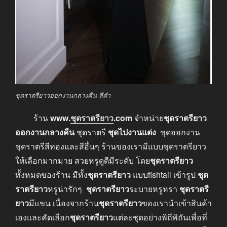
ชุดราตรียาวออกงานกลางคืน สีดำ
ร้าน
www.
ชุดราตรียาว
.com
จำหน่าย
ชุดราตรียาว
ออกงานกลางคืน
ชุดราตรี
ชุดไปงานแต่ง
ชุดออกงาน
ชุดราตรีสีทองและสีอื่นๆ ร้านของเรามีแบบชุดราตรียาว
ให้เลือกมากมาย สวยหรูดูดีมีระดับ โดย
ชุดราตรียาว
ทั้งหมดของร้าน มีทั้ง
ชุดราตรียาว
แบบfishtail เข้ารูป
ชุด
ราตรียาว
หรูน่ารักๆ
ชุดราตรียาว
ระบายหรูหรา
ชุดราตรี
ยาว
มีแขน เนื่องจากร้าน
ชุดราตรียาว
ของเรานำเข้าสินค้า
เองและคัดเลือก
ชุดราตรียาว
แต่ละชุดอย่างพิถีพิถันเพื่อที่