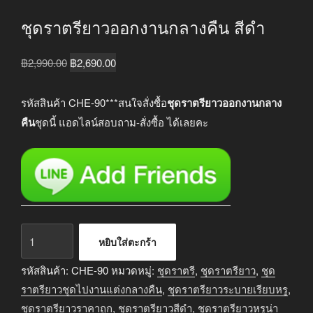
ชุดราตรียาวออกงานกลางคืน สีดำ
Original
Current
฿
2,990.00
฿
2,690.00
price
price
was:
is:
รหัสสินค้า CHE-90***สนใจสั่งซื้อ
ชุดราตรียาวออกงานกลาง
฿2,990.00.
฿2,690.00.
คืน
ชุดนี้ แอดไลน์สอบถาม-สั่งซื้อ ได้เลยคะ
จำนวน
หยิบใส่ตะกร้า
ชุด
ราตรี
รหัสสินค้า:
CHE-90
หมวดหมู่:
ชุดราตรี
,
ชุดราตรียาว
,
ชุด
ยาว
ราตรียาวชุดไปงานแต่งกลางคืน
,
ชุดราตรียาวระบายเรียบหรู
,
ออกงาน
ชุดราตรียาวราคาถูก
,
ชุดราตรียาวสีดำ
,
ชุดราตรียาวหรูน่า