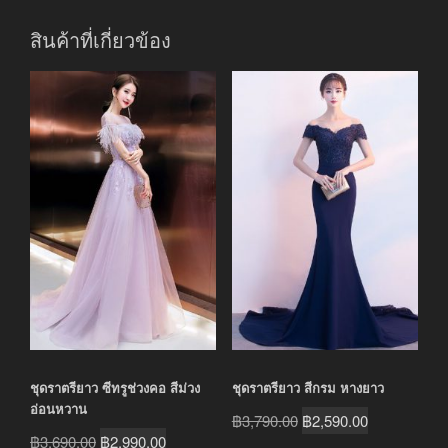
สินค้าที่เกี่ยวข้อง
ชุดราตรียาว ซีทรูช่วงคอ สีม่วง
ชุดราตรียาว สีกรม หางยาว
อ่อนหวาน
Original
Current
฿
3,790.00
฿
2,590.00
Original
Current
฿
3,690.00
฿
2,990.00
price
price