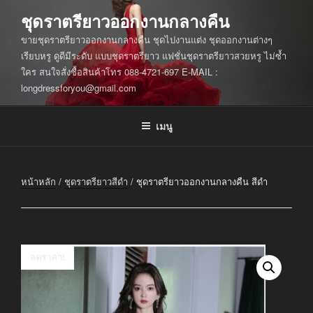
ข้าม
ชุดราตรียาวออกงานกลางคืน
ไป
ขายชุดราตรียาวออกงานกลางคืน ชุดไปงานแต่ง ชุดออกงานต่างๆ
ยัง
เรียบหรู ดูดีมีระดับ แบบชุดราตรียาว แฟชั่นชุดราตรียาวสวยหรู ไม่ซ้ำ
บทความ
ใคร สนใจสั่งซื้อสินค้าโทร 088-4721-697 E-MAIL :
longdressforyou@gmail.com
เมนู
หน้าหลัก
/
ชุดราตรียาวสีดำ
/ ชุดราตรียาวออกงานกลางคืน สีดำ
ลดราคา!