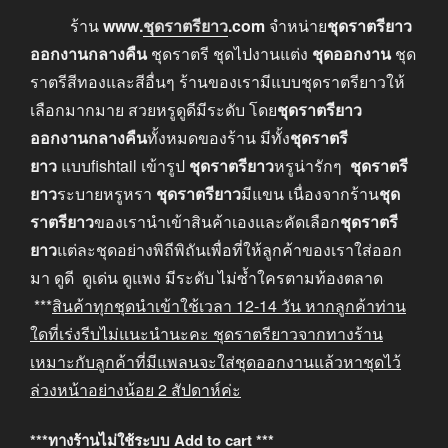
ร้าน
www
.
ชุดราตรียาว
.com
จำหน่าย
ชุดราตรียาว
ออกงานกลางคืน
ชุดราตรี ชุดไปงานแต่ง
ชุดออกงาน
ชุด
ราตรีสีทองและสีอื่นๆ ร้านของเรามีแบบชุดราตรียาวให้
เลือกมากมาย สวยหรูดูดีมีระดับ โดย
ชุดราตรียาว
ออกงานกลางคืน
ทั้งหมดของร้าน มีทั้ง
ชุดราตรี
ยาว
แบบfishtail เข้ารูป
ชุดราตรียาว
หรูน่ารักๆ
ชุดราตรี
ยาว
ระบายหรูหรา
ชุดราตรียาว
มีแขน เนื่องจากร้าน
ชุด
ราตรียาว
ของเรานำเข้าสินค้าเองและคัดเลือก
ชุดราตรี
ยาว
แต่ละชุดอย่างพิถีพิถันเพื่อที่ให้ลูกค้าของเราใส่ออก
มา ดูดี ดูเด่น ดูแพง มีระดับ ไม่ซ้ำใครตามท้องตลาด
***
สินค้าทุกชุดนำเข้าใช้เวลา
12-14
วัน หากลูกค้าท่าน
ใดที่เร่งรีบไม่แนะนำนะคะ
ชุดราตรียาวจากทางร้าน
เหมาะกับลูกค้าที่มีแพลนจะใส่ชุดออกงานแล้วหาชุดไว้
ล่วงหน้าอย่างน้อย
2
สัปดาห์ค่ะ
***ทางร้านไม่ใช้ระบบ Add to cart ***