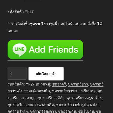
price
price
was:
is:
รหัสสินค้า YI-27
฿2,790.00.
฿2,290.00.
***สนใจสั่งซื้อ
ชุดราตรียาว
ชุดนี้ แอดไลน์สอบถาม-สั่งซื้อ ได้
เลยคะ
จำนวน
หยิบใส่ตะกร้า
ชุด
ราตรี
รหัสสินค้า:
YI-27
หมวดหมู่:
ชุดราตรี
,
ชุดราตรียาว
,
ชุดราตรี
ยาว
ยาวชุดไปงานแต่งกลางคืน
,
ชุดราตรียาวระบายเรียบหรู
,
ชุด
ออกงาน
ราตรียาวราคาถูก
,
ชุดราตรียาวสีดำ
,
ชุดราตรียาวหรูน่ารักๆ
,
กลาง
ชุดราตรียาวออกงานกลางคืน
,
ชุดราตรียาวเข้ารูปหางปลา
,
คืน
ชุดราตรีหรูๆ
,
ชุดราตรีอลังการ
,
ชุดออกงาน
,
ชุดไปงาน
,
ชุด