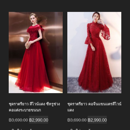
ชุดราตรียาว สีไวน์แดง ซีทรูช่วง
ชุดราตรียาว คอจีนแขนแตรสีไวน์
คอแต่งระบายขนนก
แดง
Original
Current
Original
Current
฿
3,690.00
฿
2,990.00
฿
3,690.00
฿
2,990.00
price
price
price
price