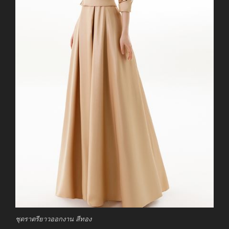
ชุดราตรียาวออกงาน สีทอง