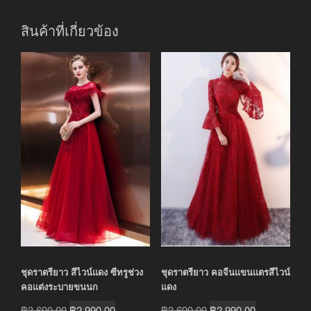
สินค้าที่เกี่ยวข้อง
ชุดราตรียาว สีไวน์แดง ซีทรูช่วง
ชุดราตรียาว คอจีนแขนแตรสีไวน์
คอแต่งระบายขนนก
แดง
Original
Current
Original
Current
฿
3,690.00
฿
2,990.00
฿
3,690.00
฿
2,990.00