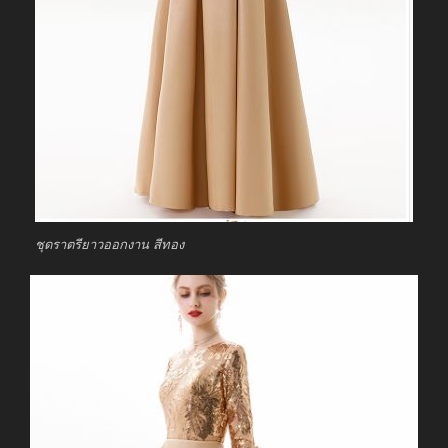
ชุดราตรียาวออกงาน สีทอง