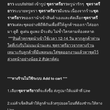
ยาว
แบบfishtail เข้ารูป
ชุดราตรียาว
หรูน่ารักๆ
ชุดราตรี
ยาว
ระบายหรูหรา
ชุดราตรียาว
มีแขน เนื่องจากร้าน
ชุด
ราตรียาว
ของเรานำเข้าสินค้าเองและคัดเลือก
ชุดราตรี
ยาว
แต่ละชุดอย่างพิถีพิถันเพื่อที่ให้ลูกค้าของเราใส่ออก
มา ดูดี ดูเด่น ดูแพง มีระดับ ไม่ซ้ำใครตามท้องตลาด
***
สินค้าทุกชุดนำเข้าใช้เวลา
12-14
วัน หากลูกค้าท่าน
ใดที่เร่งรีบไม่แนะนำนะคะ
ชุดราตรียาวจากทางร้าน
เหมาะกับลูกค้าที่มีแพลนจะใส่ชุดออกงานแล้วหาชุดไว้
ล่วงหน้าอย่างน้อย
2
สัปดาห์ค่ะ
***ทางร้านไม่ใช้ระบบ Add to cart ***
1.เลือก
ชุดราตรียาว
ที่จะสั่งซื้อ ส่งรูปมาให้แม่ค้าที่ Line
2.แม่ค้าเช็คสินค้าให้ลูกค้าแล้วสรุปยอดโอนที่ต้องชำระให้ทาง
Line