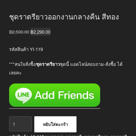
ชุดราตรียาวออกงานกลางคืน สีทอง
Original
Current
฿
2,590.00
฿
2,290.00
price
price
was:
is:
รหัสสินค้า YI-119
฿2,590.00.
฿2,290.00.
***สนใจสั่งซื้อ
ชุดราตรียาว
ชุดนี้ แอดไลน์สอบถาม-สั่งซื้อ ได้
เลยคะ
จำนวน
หยิบใส่ตะกร้า
ชุด