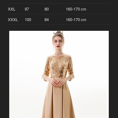
XXL
97
80
160-170 cm
XXXL
100
84
160-170 cm