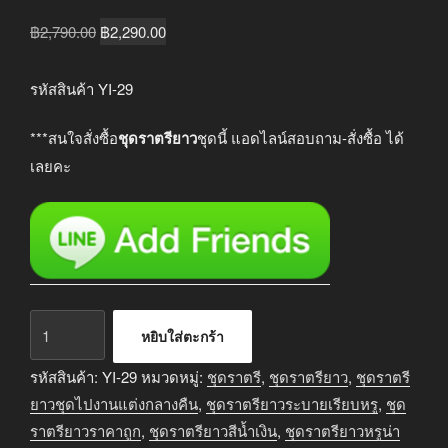
Original
Current
฿
2,790.00
฿
2,290.00
price
price
was:
is:
รหัสสินค้า YI-29
฿2,790.00.
฿2,290.00.
***สนใจสั่งซื้อ
ชุดราตรียาว
ชุดนี้ แอดไลน์สอบถาม-สั่งซื้อ ได้
เลยคะ
จำนวน
หยิบใส่ตะกร้า
ชุด
ราตรี
รหัสสินค้า:
YI-29
หมวดหมู่:
ชุดราตรี
,
ชุดราตรียาว
,
ชุดราตรี
ยาว
ยาวชุดไปงานแต่งกลางคืน
,
ชุดราตรียาวระบายเรียบหรู
,
ชุด
ออกงาน
ราตรียาวราคาถูก
,
ชุดราตรียาวสีน้ำเงิน
,
ชุดราตรียาวหรูน่า