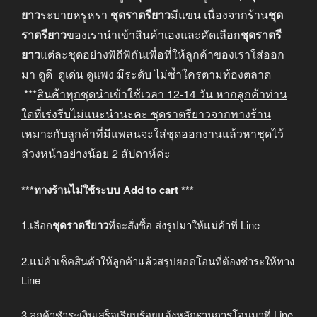
ยาว
ระบายหรูหรา
ชุดราตรียาว
มีแขน เนื่องจากร้าน
ชุด
ราตรียาว
ของเรานำเข้าสินค้าเองและคัดเลือก
ชุดราตรี
ยาว
แต่ละชุดอย่างพิถีพิถันเพื่อที่ให้ลูกค้าของเราใส่ออก
มา ดูดี ดูเด่น ดูแพง มีระดับ ไม่ซ้ำใครตามท้องตลาด
***
สินค้าทุกชุดนำเข้าใช้เวลา
12-14
วัน หากลูกค้าท่าน
ใดที่เร่งรีบไม่แนะนำนะคะ
ชุดราตรียาวจากทางร้าน
เหมาะกับลูกค้าที่มีแพลนจะใส่ชุดออกงานแล้วหาชุดไว้
ล่วงหน้าอย่างน้อย
2
สัปดาห์ค่ะ
***ทางร้านไม่ใช้ระบบ Add to cart ***
1.เลือก
ชุดราตรียาว
ที่จะสั่งซื้อ ส่งรูปมาให้แม่ค้าที่ Line
2.แม่ค้าเช็คสินค้าให้ลูกค้าแล้วสรุปยอดโอนที่ต้องชำระให้ทาง
Line
3.ลูกค้าชำระเงินเสร็จเรียบร้อยแจ้งหลักฐานการโอนมาที่ Line