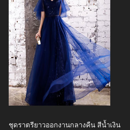
ชุดราตรียาวออกงานกลางคืน สีน้ำเงิน