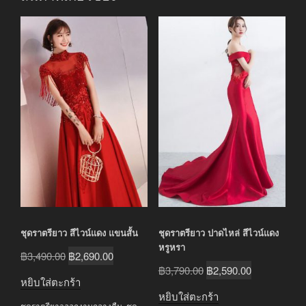
ชุดราตรียาว สีไวน์แดง แขนสั้น
ชุดราตรียาว ปาดไหล่ สีไวน์แดง
หรูหรา
Original
Current
฿
3,490.00
฿
2,690.00
Original
Current
฿
3,790.00
฿
2,590.00
price
price
หยิบใส่ตะกร้า
price
price
was:
is:
หยิบใส่ตะกร้า
ชุดราตรียาวออกงานกลางคืน
,
ชุด