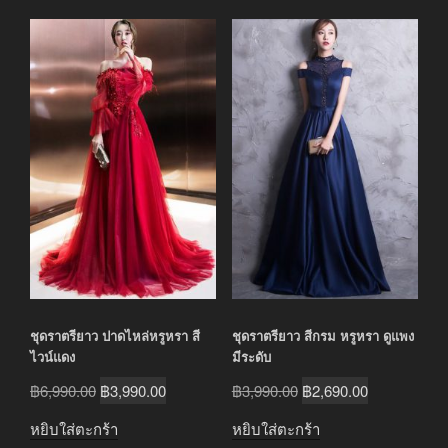
ชุดราตรียาว ปาดไหล่หรูหรา สี
ชุดราตรียาว สีกรม หรูหรา ดูแพง
ไวน์แดง
มีระดับ
Original
Current
Original
Current
฿
6,990.00
฿
3,990.00
฿
3,990.00
฿
2,690.00
price
price
price
price
หยิบใส่ตะกร้า
หยิบใส่ตะกร้า
was:
is:
was:
is: