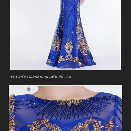
ชุดราตรียาวออกงานกลางคืน สีน้ำเงิน