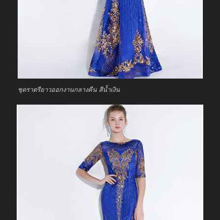
ชุดราตรียาวออกงานกลางคืน สีน้ำเงิน