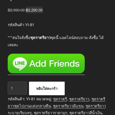
Original
Current
฿
2,990.00
฿
2,290.00
price
price
was:
is:
รหัสสินค้า YI-81
฿2,990.00.
฿2,290.00.
***สนใจสั่งซื้อ
ชุดราตรียาว
ชุดนี้ แอดไลน์สอบถาม-สั่งซื้อ ได้
เลยคะ
จำนวน
หยิบใส่ตะกร้า
ชุด
ราตรี
รหัสสินค้า:
YI-81
หมวดหมู่:
ชุดราตรี
,
ชุดราตรียาว
,
ชุดราตรี
ยาว
ยาวชุดไปงานแต่งกลางคืน
,
ชุดราตรียาวมีแขน
,
ชุดราตรียาว
ออกงาน
ระบายเรียบหรู
,
ชุดราตรียาวราคาถูก
,
ชุดราตรียาวสีน้ำเงิน
,