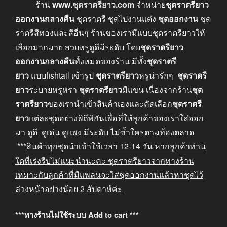
ร้าน
www
.
ชุดราตรียาว
.com
จำหน่าย
ชุดราตรียาว
ออกงานกลางคืน
ชุดราตรี ชุดไปงานแต่ง
ชุดออกงาน
ชุด
ราตรีสีทองและสีอื่นๆ ร้านของเรามีแบบชุดราตรียาวให้
เลือกมากมาย สวยหรูดูดีมีระดับ โดย
ชุดราตรียาว
ออกงานกลางคืน
ทั้งหมดของร้าน มีทั้ง
ชุดราตรี
ยาว
แบบfishtail เข้ารูป
ชุดราตรียาว
หรูน่ารักๆ
ชุดราตรี
ยาว
ระบายหรูหรา
ชุดราตรียาว
มีแขน เนื่องจากร้าน
ชุด
ราตรียาว
ของเรานำเข้าสินค้าเองและคัดเลือก
ชุดราตรี
ยาว
แต่ละชุดอย่างพิถีพิถันเพื่อที่ให้ลูกค้าของเราใส่ออก
มา ดูดี ดูเด่น ดูแพง มีระดับ ไม่ซ้ำใครตามท้องตลาด
***
สินค้าทุกชุดนำเข้าใช้เวลา
12-14
วัน หากลูกค้าท่าน
ใดที่เร่งรีบไม่แนะนำนะคะ
ชุดราตรียาวจากทางร้าน
เหมาะกับลูกค้าที่มีแพลนจะใส่ชุดออกงานแล้วหาชุดไว้
ล่วงหน้าอย่างน้อย
2
สัปดาห์ค่ะ
***ทางร้านไม่ใช้ระบบ Add to cart ***