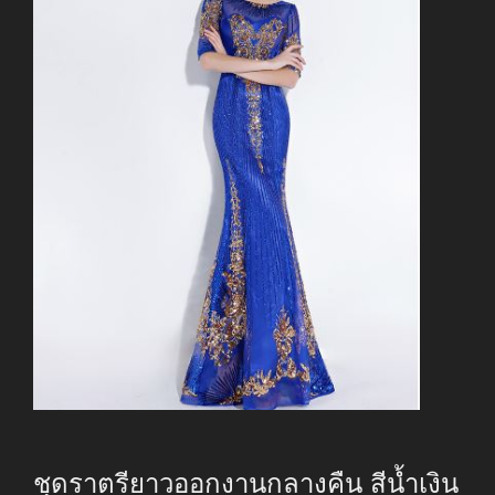
ชุดราตรียาวออกงานกลางคืน สีน้ำเงิน