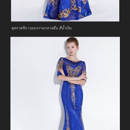
ชุดราตรียาวออกงานกลางคืน สีน้ำเงิน