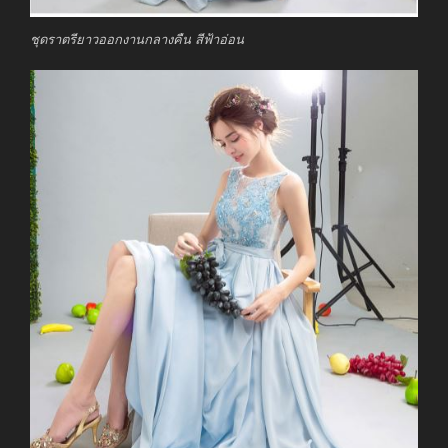
ชุดราตรียาวออกงานกลางคืน สีฟ้าอ่อน