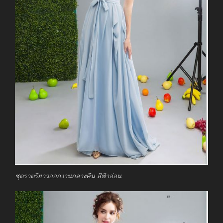
ชุดราตรียาวออกงานกลางคืน สีฟ้าอ่อน