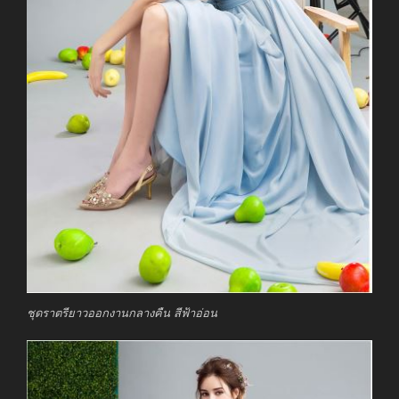
ชุดราตรียาวออกงานกลางคืน สีฟ้าอ่อน