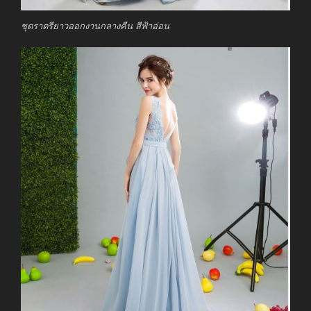
ชุดราตรียาวออกงานกลางคืน สีฟ้าอ่อน