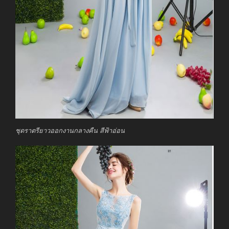
ชุดราตรียาวออกงานกลางคืน สีฟ้าอ่อน