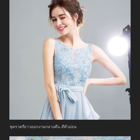
ชุดราตรียาวออกงานกลางคืน สีฟ้าอ่อน