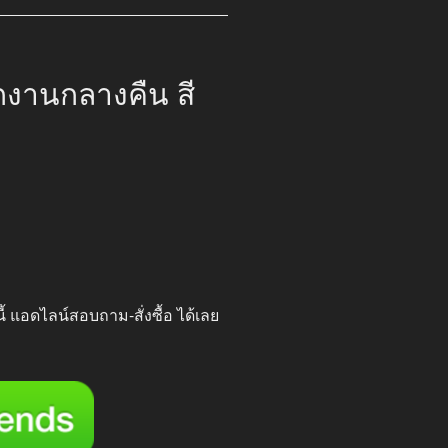
กงานกลางคืน สี
00.
นี้ แอดไลน์สอบถาม-สั่งซื้อ ได้เลย