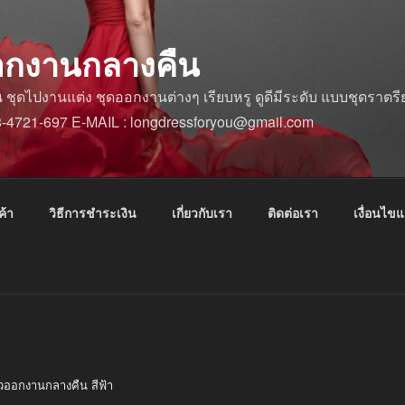
อกงานกลางคืน
ดไปงานแต่ง ชุดออกงานต่างๆ เรียบหรู ดูดีมีระดับ แบบชุดราตรีย
88-4721-697 E-MAIL : longdressforyou@gmail.com
ค้า
วิธีการชำระเงิน
เกี่ยวกับเรา
ติดต่อเรา
เงื่อนไข
วออกงานกลางคืน สีฟ้า