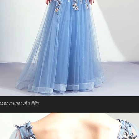
วออกงานกลางคืน สีฟ้า