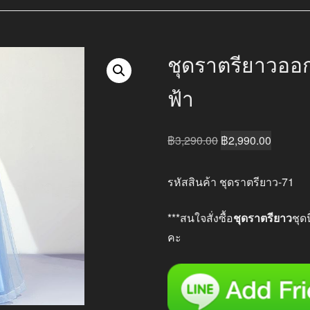
ชุดราตรียาวออ
ฟ้า
Original
Current
฿
3,290.00
฿
2,990.00
price
price
was:
is:
รหัสสินค้า ชุดราตรียาว-71
฿3,290.00.
฿2,990.
***สนใจสั่งซื้อ
ชุดราตรียาว
ชุด
คะ