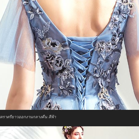
ุดราตรียาวออกงานกลางคืน สีฟ้า