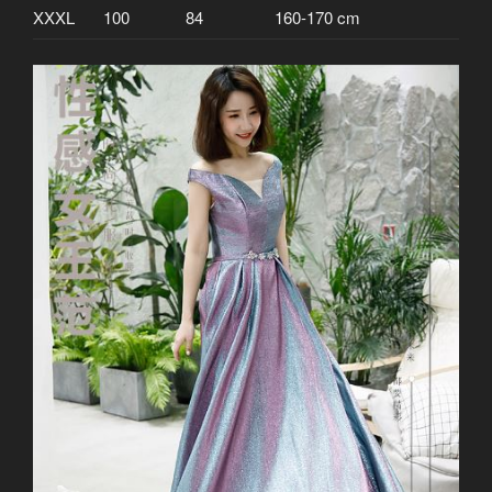
XXXL
100
84
160-170 cm