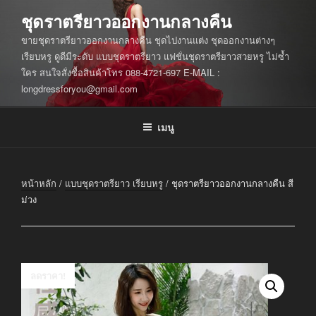
ข้าม
ชุดราตรียาวออกงานกลางคืน
ไป
ขายชุดราตรียาวออกงานกลางคืน ชุดไปงานแต่ง ชุดออกงานต่างๆ
ยัง
เรียบหรู ดูดีมีระดับ แบบชุดราตรียาว แฟชั่นชุดราตรียาวสวยหรู ไม่ซ้ำ
บทความ
ใคร สนใจสั่งซื้อสินค้าโทร 088-4721-697 E-MAIL :
longdressforyou@gmail.com
เมนู
หน้าหลัก
/
แบบชุดราตรียาว เรียบหรู
/ ชุดราตรียาวออกงานกลางคืน สี
ม่วง
ลดราคา!