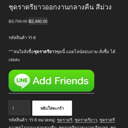
ชุดราตรียาวออกงานกลางคืน สีม่วง
Original
Current
฿
2,790.00
฿
2,490.00
price
price
was:
is:
รหัสสินค้า YI-6
฿2,790.00.
฿2,490.00.
***สนใจสั่งซื้อ
ชุดราตรียาว
ชุดนี้ แอดไลน์สอบถาม-สั่งซื้อ ได้
เลยคะ
จำนวน
หยิบใส่ตะกร้า
ชุด
ราตรี
รหัสสินค้า:
YI-6
หมวดหมู่:
ชุดราตรี
,
ชุดราตรียาว
,
ชุดราตรี
ยาว
ยาวชุดไปงานแต่งกลางคืน
,
ชุดราตรียาวระบายเรียบหรู
,
ชุด