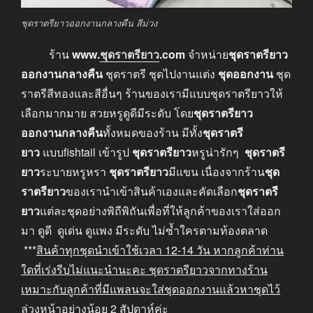
ชุดราตรียาวออกงานกลางคืน สีม่วง
ร้าน
www
.
ชุดราตรียาว
.com
จำหน่าย
ชุดราตรียาว
ออกงานกลางคืน
ชุดราตรี ชุดไปงานแต่ง
ชุดออกงาน
ชุด
ราตรีสีทองและสีอื่นๆ ร้านของเรามีแบบชุดราตรียาวให้
เลือกมากมาย สวยหรูดูดีมีระดับ โดย
ชุดราตรียาว
ออกงานกลางคืน
ทั้งหมดของร้าน มีทั้ง
ชุดราตรี
ยาว
แบบfishtail เข้ารูป
ชุดราตรียาว
หรูน่ารักๆ
ชุดราตรี
ยาว
ระบายหรูหรา
ชุดราตรียาว
มีแขน เนื่องจากร้าน
ชุด
ราตรียาว
ของเรานำเข้าสินค้าเองและคัดเลือก
ชุดราตรี
ยาว
แต่ละชุดอย่างพิถีพิถันเพื่อที่ให้ลูกค้าของเราใส่ออก
มา ดูดี ดูเด่น ดูแพง มีระดับ ไม่ซ้ำใครตามท้องตลาด
***
สินค้าทุกชุดนำเข้าใช้เวลา
12-14
วัน หากลูกค้าท่าน
ใดที่เร่งรีบไม่แนะนำนะคะ
ชุดราตรียาวจากทางร้าน
เหมาะกับลูกค้าที่มีแพลนจะใส่ชุดออกงานแล้วหาชุดไว้
ล่วงหน้าอย่างน้อย
2
สัปดาห์ค่ะ