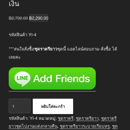
เงิน
Original
Current
฿
2,790.00
฿
2,290.00
price
price
was:
is:
รหัสสินค้า YI-4
฿2,790.00.
฿2,290.00.
***สนใจสั่งซื้อ
ชุดราตรียาว
ชุดนี้ แอดไลน์สอบถาม-สั่งซื้อ ได้
เลยคะ
จำนวน
หยิบใส่ตะกร้า
ชุด
ราตรี
รหัสสินค้า:
YI-4
หมวดหมู่:
ชุดราตรี
,
ชุดราตรียาว
,
ชุดราตรี
ยาว
ยาวชุดไปงานแต่งกลางคืน
,
ชุดราตรียาวระบายเรียบหรู
,
ชุด