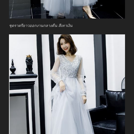
ชุดราตรียาวออกงานกลางคืน สีเทาเงิน