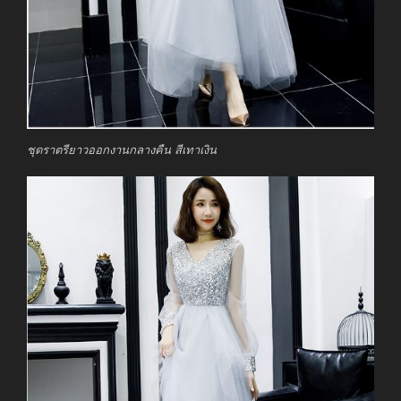
ชุดราตรียาวออกงานกลางคืน สีเทาเงิน