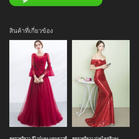
สินค้าที่เกี่ยวข้อง
ชุดราตรียาว สีไวน์แดง แขนยาวซี
ชุดราตรียาว ปาดไหล่สีแดง