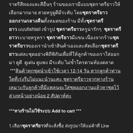
ราตรีสีทองและสีอื่นๆ ร้านของเรามีแบบชุดราตรียาวให้
เลือกมากมาย สวยหรูดูดีมีระดับ โดย
ชุดราตรียาว
ออกงานกลางคืน
ทั้งหมดของร้าน มีทั้ง
ชุดราตรี
ยาว
แบบfishtail เข้ารูป
ชุดราตรียาว
หรูน่ารักๆ
ชุดราตรี
ยาว
ระบายหรูหรา
ชุดราตรียาว
มีแขน เนื่องจากร้าน
ชุด
ราตรียาว
ของเรานำเข้าสินค้าเองและคัดเลือก
ชุดราตรี
ยาว
แต่ละชุดอย่างพิถีพิถันเพื่อที่ให้ลูกค้าของเราใส่ออก
มา ดูดี ดูเด่น ดูแพง มีระดับ ไม่ซ้ำใครตามท้องตลาด
***
สินค้าทุกชุดนำเข้าใช้เวลา
12-14
วัน หากลูกค้าท่าน
ใดที่เร่งรีบไม่แนะนำนะคะ
ชุดราตรียาวจากทางร้าน
เหมาะกับลูกค้าที่มีแพลนจะใส่ชุดออกงานแล้วหาชุดไว้
ล่วงหน้าอย่างน้อย
2
สัปดาห์ค่ะ
***ทางร้านไม่ใช้ระบบ Add to cart ***
1.เลือก
ชุดราตรียาว
ที่จะสั่งซื้อ ส่งรูปมาให้แม่ค้าที่ Line