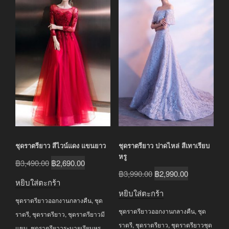
ชุดราตรียาว สีไวน์แดง แขนยาว
ชุดราตรียาว ปาดไหล่ สีเทาเรียบ
หรู
Original
Current
฿
3,490.00
฿
2,690.00
Original
Current
฿
3,990.00
฿
2,990.00
price
price
หยิบใส่ตะกร้า
price
price
was:
is:
หยิบใส่ตะกร้า
was:
is:
ชุดราตรียาวออกงานกลางคืน
,
ชุด
฿3,490.00.
฿2,690.00.
ชุดราตรียาวออกงานกลางคืน
,
ชุด
฿3,990.00.
฿2,990.00.
ราตรี
,
ชุดราตรียาว
,
ชุดราตรียาวมี
ราตรี
,
ชุดราตรียาว
,
ชุดราตรียาวชุด
แขน
,
ชุดราตรียาวระบายเรียบหรู
,