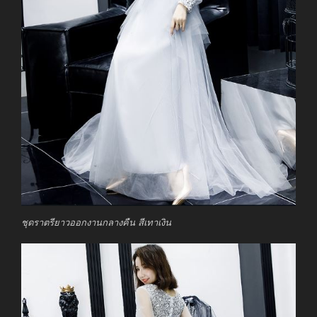
ชุดราตรียาวออกงานกลางคืน สีเทาเงิน