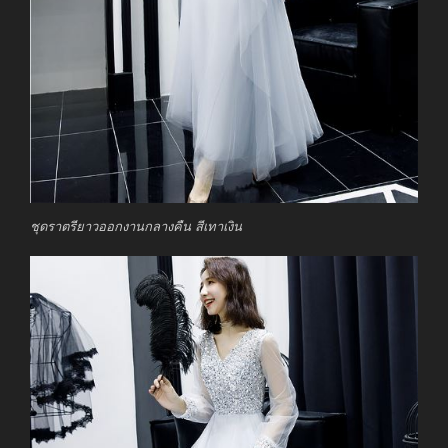
ชุดราตรียาวออกงานกลางคืน สีเทาเงิน