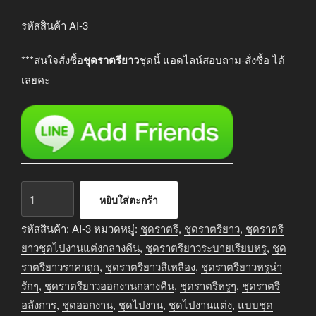
price
price
was:
is:
รหัสสินค้า AI-3
฿3,290.00.
฿2,690.00.
***สนใจสั่งซื้อ
ชุดราตรียาว
ชุดนี้ แอดไลน์สอบถาม-สั่งซื้อ ได้
เลยคะ
จำนวน
หยิบใส่ตะกร้า
ชุด
ราตรี
รหัสสินค้า:
AI-3
หมวดหมู่:
ชุดราตรี
,
ชุดราตรียาว
,
ชุดราตรี
ยาว
ยาวชุดไปงานแต่งกลางคืน
,
ชุดราตรียาวระบายเรียบหรู
,
ชุด
ออกงาน
ราตรียาวราคาถูก
,
ชุดราตรียาวสีเหลือง
,
ชุดราตรียาวหรูน่า
กลาง
รักๆ
,
ชุดราตรียาวออกงานกลางคืน
,
ชุดราตรีหรูๆ
,
ชุดราตรี
คืน
อลังการ
,
ชุดออกงาน
,
ชุดไปงาน
,
ชุดไปงานแต่ง
,
แบบชุด