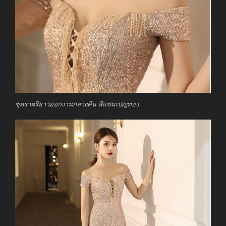
ชุดราตรียาวออกงานกลางคืน สีแชมเปญทอง