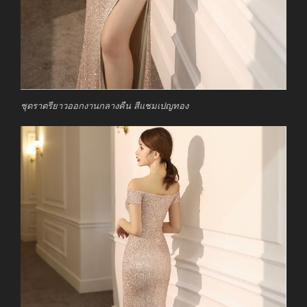
ชุดราตรียาวออกงานกลางคืน สีแชมเปญทอง