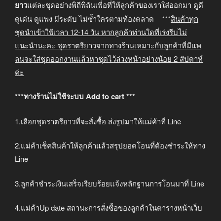
ยาว
แต่ละชุดอย่างพิถีพิถันเพื่อที่ให้ลูกค้าของเราใส่ออกมา ดูดี
ดูเด่น ดูแพง มีระดับ ไม่ซ้ำใครตามท้องตลาด ***
สินค้าทุก
ชุดนำเข้าใช้เวลา
12-14
วัน หากลูกค้าท่านใดที่เร่งรีบไม่
แนะนำนะคะ
ชุดราตรียาวจากทางร้านเหมาะกับลูกค้าที่มีแพ
ลนจะใส่ชุดออกงานแล้วหาชุดไว้ล่วงหน้าอย่างน้อย
2
สัปดาห์
ค่ะ
***ทางร้านไม่ใช้ระบบ Add to cart ***
1.เลือกชุดราตรียาวที่จะสั่งซื้อ ส่งรูปมาให้แม่ค้าที่ Line
2.แม่ค้าเช็คสินค้าให้ลูกค้าแล้วสรุปยอดโอนที่ต้องชำระให้ทาง
Line
3.ลูกค้าชำระเงินเสร็จเรียบร้อยแจ้งหลักฐานการโอนมาที่ Line
4.แม่ค้าUp date สถานะการสั่งซื้อของลูกค้าในตารางหน้าเว็บ