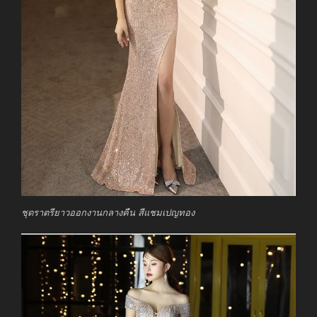
ชุดราตรียาวออกงานกลางคืน สีแชมเปญทอง