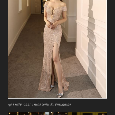
ชุดราตรียาวออกงานกลางคืน สีแชมเปญทอง