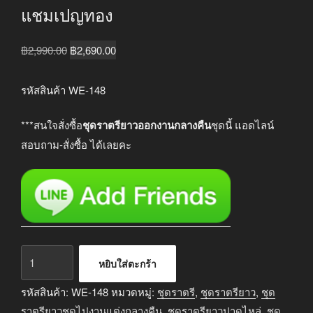
แชมเปญทอง
Original
Current
฿
2,990.00
฿
2,690.00
price
price
was:
is:
รหัสสินค้า WE-148
฿2,990.00.
฿2,690.00.
***สนใจสั่งซื้อ
ชุดราตรียาวออกงานกลางคืน
ชุดนี้ แอดไลน์
สอบถาม-สั่งซื้อ ได้เลยคะ
จำนวน
หยิบใส่ตะกร้า
ชุด
ราตรี
รหัสสินค้า:
WE-148
หมวดหมู่:
ชุดราตรี
,
ชุดราตรียาว
,
ชุด
ยาว
ราตรียาวชุดไปงานแต่งกลางคืน
,
ชุดราตรียาวปาดไหล่
,
ชุด