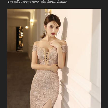
ชุดราตรียาวออกงานกลางคืน สีแชมเปญทอง