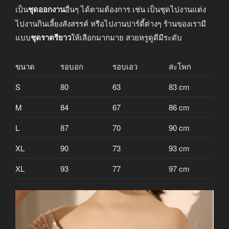
เป็น
ชุดออกงาน
อื่นๆ ได้ตามต้องการ เช่น เป็นชุดไปงานแต่ง
ไปงานกินเลี้ยงสังสรรค์ หรือไปงานปาร์ตี้ต่างๆ ร้านของเรามี
แบบ
ชุดราตรียาว
ให้เลือกมากมาย สวยหรูดูดีมีระดับ
ขนาด
รอบอก
รอบเอว
สะโพก
S
80
63
83 cm
M
84
67
86 cm
L
87
70
90 cm
XL
90
73
93 cm
XL
93
77
97 cm