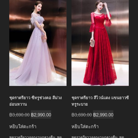
ชุดราตรียาว ซีทรูช่วงคอ สีม่วง
ชุดราตรียาว สีไวน์แดง แขนยาวซี
อ่อนหวาน
ทรูระบาย
Original
Current
Original
Current
฿
3,690.00
฿
2,990.00
฿
3,690.00
฿
2,990.00
price
price
price
price
หยิบใส่ตะกร้า
หยิบใส่ตะกร้า
was:
is:
was:
is:
ชุดราตรียาวออกงานกลางคืน
,
ชุด
ชุดราตรียาวออกงานกลางคืน
,
ชุด