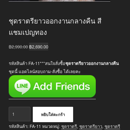
ชุดราตรียาวออกงานกลางคืน สี
แชมเปญทอง
Original
Current
฿
2,990.00
฿
2,690.00
price
price
was:
is:
รหัสสินค้า FA-11***สนใจสั่งซื้อ
ชุดราตรียาวออกงานกลางคืน
฿2,990.00.
฿2,690.00.
ชุดนี้ แอดไลน์สอบถาม-สั่งซื้อ ได้เลยคะ
จำนวน
หยิบใส่ตะกร้า
ชุด
ราตรี
รหัสสินค้า:
FA-11
หมวดหมู่:
ชุดราตรี
,
ชุดราตรียาว
,
ชุดราตรี