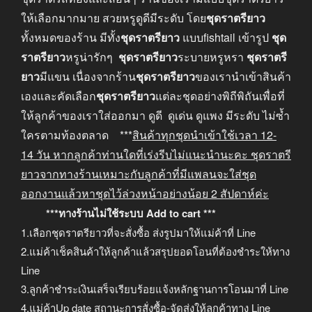
ให้เลือกมากมาย สวยหรูดูดีมีระดับ โดย
ชุดราตรียาว
ทั้งหมดของร้าน มีทั้ง
ชุดราตรียาว
แบบfishtail เข้ารูป
ชุด
ราตรียาว
หรูน่ารักๆ
ชุดราตรียาว
ระบายหรูหรา
ชุดราตรี
ยาว
มีแขน เนื่องจากร้าน
ชุดราตรียาว
ของเรานำเข้าสินค้า
เองและคัดเลือก
ชุดราตรียาว
แต่ละชุดอย่างพิถีพิถันเพื่อที่
ให้ลูกค้าของเราใส่ออกมา ดูดี ดูเด่น ดูแพง มีระดับ ไม่ซ้ำ
ใครตามท้องตลาด ***
สินค้าทุกชุดนำเข้าใช้เวลา
12-
14
วัน หากลูกค้าท่านใดที่เร่งรีบไม่แนะนำนะคะ
ชุดราตรี
ยาวจากทางร้านเหมาะกับลูกค้าที่มีแพลนจะใส่ชุด
ออกงานแล้วหาชุดไว้ล่วงหน้าอย่างน้อย
2
สัปดาห์ค่ะ
***ทางร้านไม่ใช้ระบบ Add to cart ***
1.เลือกชุดราตรียาวที่จะสั่งซื้อ ส่งรูปมาให้แม่ค้าที่ Line
2.แม่ค้าเช็คสินค้าให้ลูกค้าแล้วสรุปยอดโอนที่ต้องชำระให้ทาง
Line
3.ลูกค้าชำระเงินเสร็จเรียบร้อยแจ้งหลักฐานการโอนมาที่ Line
4.แม่ค้าUp date สถานะการสั่งซื้อ-จัดส่งให้ลูกค้าทาง Line