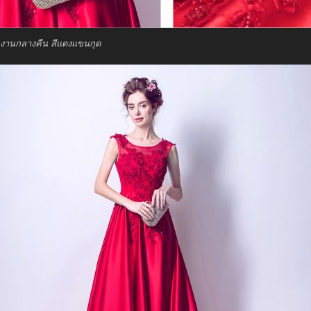
กงานกลางคืน สีแดงแขนกุด