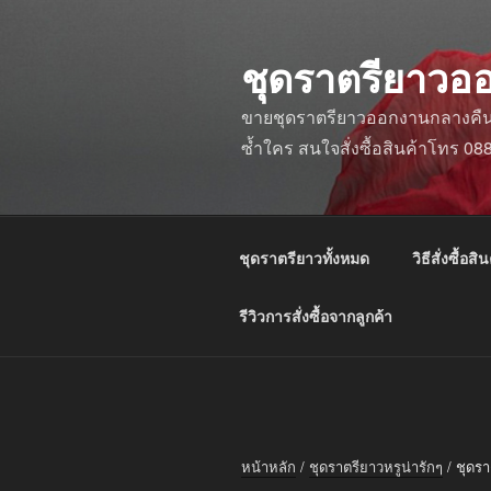
ข้าม
ไป
ชุดราตรียาวอ
ยัง
บทความ
ขายชุดราตรียาวออกงานกลางคืน ชุ
ซ้ำใคร สนใจสั่งซื้อสินค้าโทร 0
ชุดราตรียาวทั้งหมด
วิธีสั่งซื้อสิน
รีวิวการสั่งซื้อจากลูกค้า
หน้าหลัก
/
ชุดราตรียาวหรูน่ารักๆ
/ ชุดร