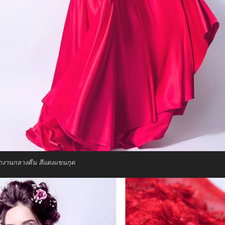
กงานกลางคืน สีแดงแขนกุด