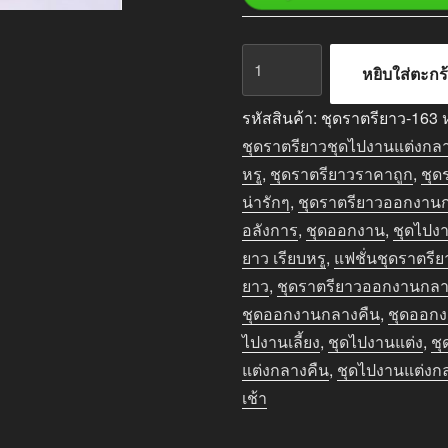
จำนวน
หยิบใส่ตะกร
ชุด
ราตรี
รหัสสินค้า:
ชุดราตรียาว-163
ยาว
ชุดราตรียาวชุดไปงานแต่งกล
ออกงาน
หรู
,
ชุดราตรียาวราคาถูก
,
ชุด
กลาง
น่ารักๆ
,
ชุดราตรียาวออกงาน
คืน
อลังการ
,
ชุดออกงาน
,
ชุดไปง
สี
ยาว เรียบหรู
,
แฟชั่นชุดราตรีย
แดง
ยาว
,
ชุดราตรียาวออกงานกลา
แขน
ชุดออกงานกลางคืน
,
ชุดออกง
กุด
ไปงานเลี้ยง
,
ชุดไปงานแต่ง
,
ชุ
ชิ้น
แต่งกลางคืน
,
ชุดไปงานแต่งก
เช้า