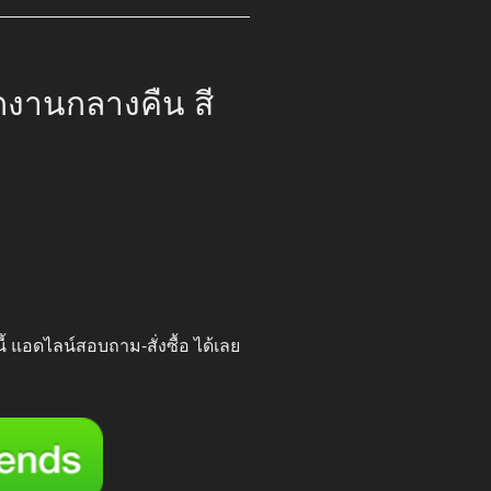
กงานกลางคืน สี
00.
นี้ แอดไลน์สอบถาม-สั่งซื้อ ได้เลย