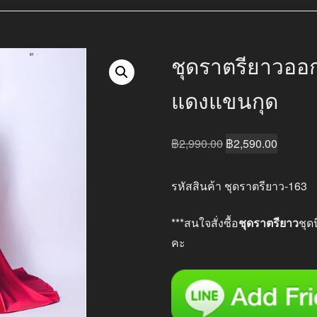
ชุดราตรียาวออ
แดงแขนกุด
Original
Current
฿
2,990.00
฿
2,590.00
price
price
was:
is:
รหัสสินค้า ชุดราตรียาว-163
฿2,990.00.
฿2,590.
***สนใจสั่งซื้อ
ชุดราตรียาว
ชุด
คะ