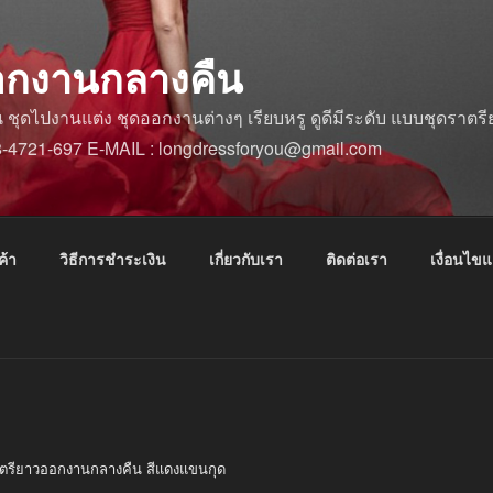
อกงานกลางคืน
ดไปงานแต่ง ชุดออกงานต่างๆ เรียบหรู ดูดีมีระดับ แบบชุดราตรีย
88-4721-697 E-MAIL : longdressforyou@gmail.com
ค้า
วิธีการชำระเงิน
เกี่ยวกับเรา
ติดต่อเรา
เงื่อนไข
าตรียาวออกงานกลางคืน สีแดงแขนกุด