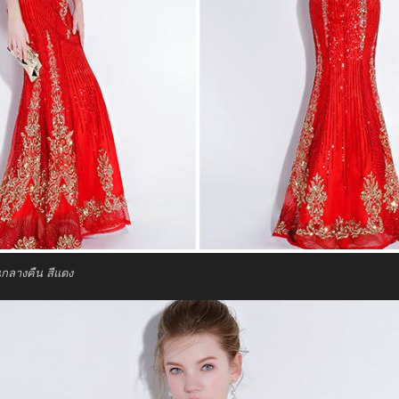
กลางคืน สีแดง