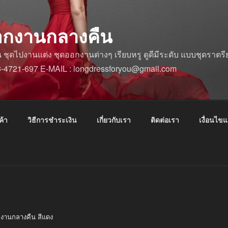
อกงานกลางคืน
ดไปงานแต่ง ชุดออกงานต่างๆ เรียบหรู ดูดีมีระดับ แบบชุดราตรีย
88-4721-697 E-MAIL : longdressforyou@gmail.com
ค้า
วิธีการชำระเงิน
เกี่ยวกับเรา
ติดต่อเรา
เงื่อนไข
กงานกลางคืน สีแดง