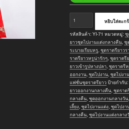
จำนวน
หยิบใส่ตะกร
ชุด
ราตรี
รหัสสินค้า:
YI-71
หมวดหมู่:
ช
ยาว
ยาวชุดไปงานแต่งกลางคืน
,
ชุ
ออกงาน
ระบายเรียบหรู
,
ชุดราตรียาวร
กลาง
ราตรียาวหรูน่ารักๆ
,
ชุดราตร
คืน
ยาวเข้ารูปหางปลา
,
ชุดราตรีห
สี
ออกงาน
,
ชุดไปงาน
,
ชุดไปงาน
แดง
แฟชั่นชุดราตรียาว
ป้ายกำกับ
ชิ้น
ยาวออกงานกลางคืน
,
ชุดราตร
กลางคืน
,
ชุดออกงานกลางวัน
เลี้ยง
,
ชุดไปงานแต่ง
,
ชุดไปงาน
กลางคืน
,
ชุดไปงานแต่งกลางว