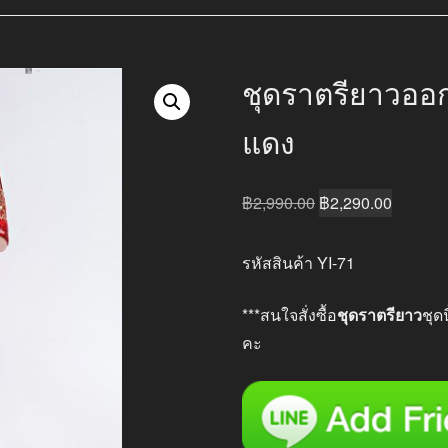
ชุดราตรียาวออ
แดง
Original
Current
฿
2,990.00
฿
2,290.00
price
price
was:
is:
รหัสสินค้า YI-71
฿2,990.00.
฿2,290.
***สนใจสั่งซื้อ
ชุดราตรียาว
ชุด
คะ