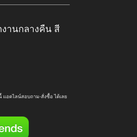
กงานกลางคืน สี
00.
นี้ แอดไลน์สอบถาม-สั่งซื้อ ได้เลย