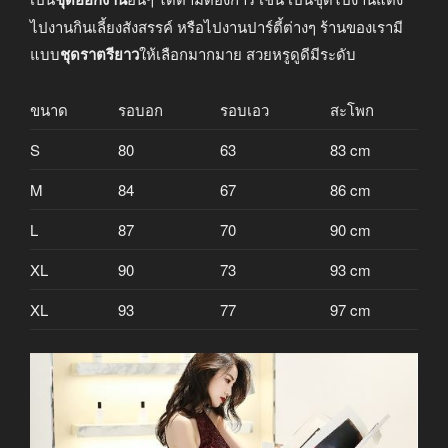
ไปงานกินเลี้ยงสังสรรค์ หรือไปงานปาร์ตี้ต่างๆ ร้านของเรามี
แบบ
ชุดราตรียาว
ให้เลือกมากมาย สวยหรูดูดีมีระดับ
ขนาด
รอบอก
รอบเอว
สะโพก
S
80
63
83 cm
M
84
67
86 cm
L
87
70
90 cm
XL
90
73
93 cm
XL
93
77
97 cm