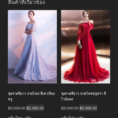
สินค้าที่เกี่ยวข้อง
ชุดราตรียาว ปาดไหล่ สีเทาเรียบ
ชุดราตรียาว ปาดไหล่หรูหรา สี
หรู
ไวน์แดง
Original
Current
Original
Current
฿
3,990.00
฿
2,990.00
฿
6,990.00
฿
3,990.00
price
price
price
price
หยิบใส่ตะกร้า
หยิบใส่ตะกร้า