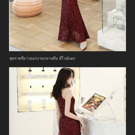
ชุดราตรียาวออกงานกลางคืน สีไวน์แดง