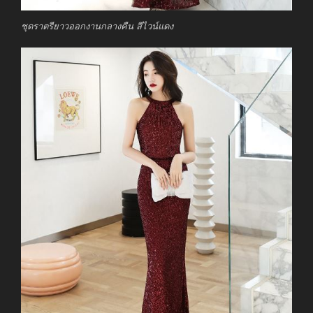
ชุดราตรียาวออกงานกลางคืน สีไวน์แดง