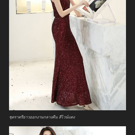
ชุดราตรียาวออกงานกลางคืน สีไวน์แดง