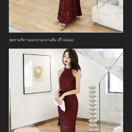
ชุดราตรียาวออกงานกลางคืน สีไวน์แดง