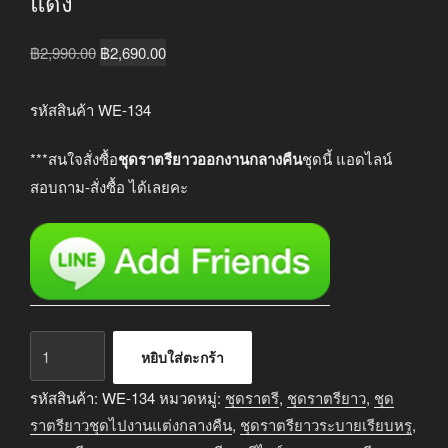
แดง
Original
Current
฿
2,990.00
฿
2,690.00
price
price
was:
is:
รหัสสินค้า WE-134
฿2,990.00.
฿2,690.00.
***สนใจสั่งซื้อ
ชุดราตรียาวออกงานกลางคืน
ชุดนี้ แอดไลน์
สอบถาม-สั่งซื้อ ได้เลยคะ
จำนวน
หยิบใส่ตะกร้า
ชุด
ราตรี
รหัสสินค้า:
WE-134
หมวดหมู่:
ชุดราตรี
,
ชุดราตรียาว
,
ชุด
ยาว
ราตรียาวชุดไปงานแต่งกลางคืน
,
ชุดราตรียาวระบายเรียบหรู
,