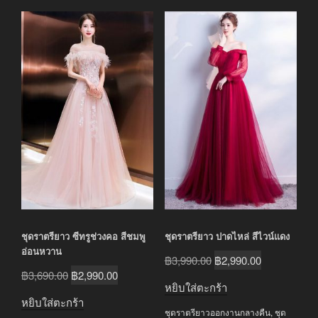
ชุดราตรียาว ซีทรูช่วงคอ สีชมพู
ชุดราตรียาว ปาดไหล่ สีไวน์แดง
อ่อนหวาน
Original
Current
฿
3,990.00
฿
2,990.00
Original
Current
฿
3,690.00
฿
2,990.00
price
price
หยิบใส่ตะกร้า
price
price
was:
is:
หยิบใส่ตะกร้า
was:
is:
ชุดราตรียาวออกงานกลางคืน
,
ชุด
฿3,990.00.
฿2,990.00.