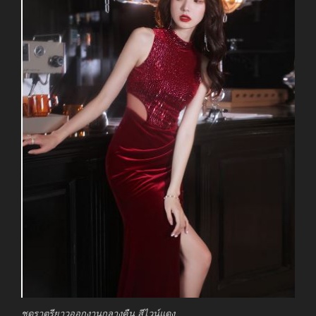
ชุดราตรียาวออกงานกลางคืน สีไวน์แดง