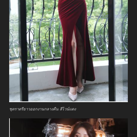
ชุดราตรียาวออกงานกลางคืน สีไวน์แดง