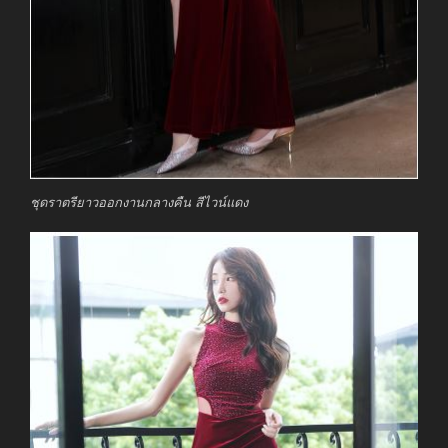
ชุดราตรียาวออกงานกลางคืน สีไวน์แดง