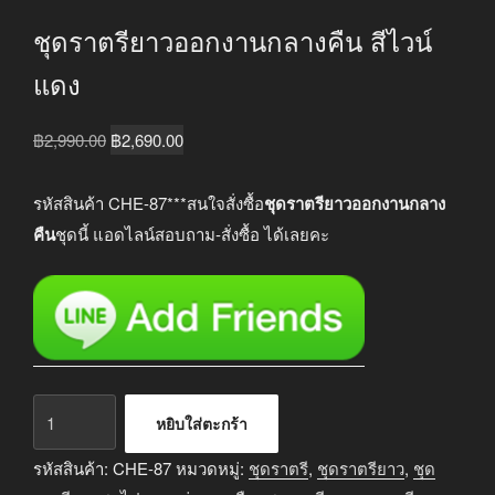
ชุดราตรียาวออกงานกลางคืน สีไวน์
แดง
Original
Current
฿
2,990.00
฿
2,690.00
price
price
was:
is:
รหัสสินค้า CHE-87***สนใจสั่งซื้อ
ชุดราตรียาวออกงานกลาง
฿2,990.00.
฿2,690.00.
คืน
ชุดนี้ แอดไลน์สอบถาม-สั่งซื้อ ได้เลยคะ
จำนวน
หยิบใส่ตะกร้า
ชุด
ราตรี
รหัสสินค้า:
CHE-87
หมวดหมู่:
ชุดราตรี
,
ชุดราตรียาว
,
ชุด