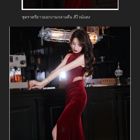
ชุดราตรียาวออกงานกลางคืน สีไวน์แดง