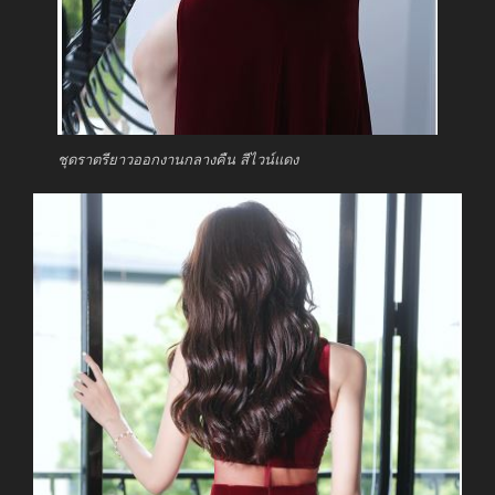
ชุดราตรียาวออกงานกลางคืน สีไวน์แดง