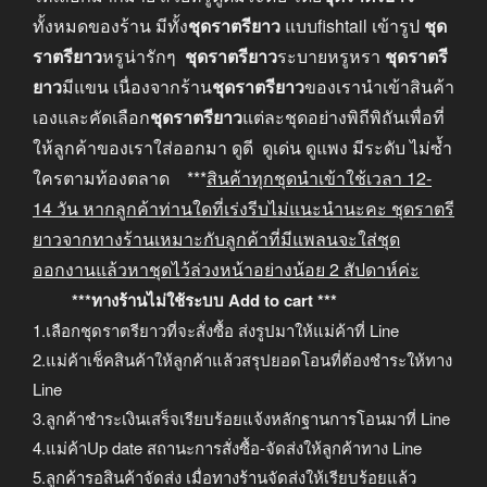
ทั้งหมดของร้าน มีทั้ง
ชุดราตรียาว
แบบfishtail เข้ารูป
ชุด
ราตรียาว
หรูน่ารักๆ
ชุดราตรียาว
ระบายหรูหรา
ชุดราตรี
ยาว
มีแขน เนื่องจากร้าน
ชุดราตรียาว
ของเรานำเข้าสินค้า
เองและคัดเลือก
ชุดราตรียาว
แต่ละชุดอย่างพิถีพิถันเพื่อที่
ให้ลูกค้าของเราใส่ออกมา ดูดี ดูเด่น ดูแพง มีระดับ ไม่ซ้ำ
ใครตามท้องตลาด ***
สินค้าทุกชุดนำเข้าใช้เวลา
12-
14
วัน หากลูกค้าท่านใดที่เร่งรีบไม่แนะนำนะคะ
ชุดราตรี
ยาวจากทางร้านเหมาะกับลูกค้าที่มีแพลนจะใส่ชุด
ออกงานแล้วหาชุดไว้ล่วงหน้าอย่างน้อย
2
สัปดาห์ค่ะ
***ทางร้านไม่ใช้ระบบ Add to cart ***
1.เลือกชุดราตรียาวที่จะสั่งซื้อ ส่งรูปมาให้แม่ค้าที่ Line
2.แม่ค้าเช็คสินค้าให้ลูกค้าแล้วสรุปยอดโอนที่ต้องชำระให้ทาง
Line
3.ลูกค้าชำระเงินเสร็จเรียบร้อยแจ้งหลักฐานการโอนมาที่ Line
4.แม่ค้าUp date สถานะการสั่งซื้อ-จัดส่งให้ลูกค้าทาง Line
5.ลูกค้ารอสินค้าจัดส่ง เมื่อทางร้านจัดส่งให้เรียบร้อยแล้ว