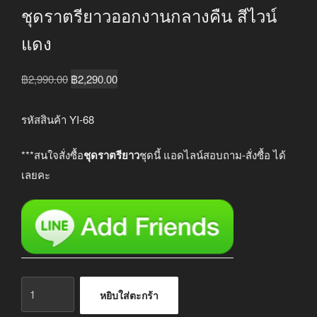
ชุดราตรียาวออกงานกลางคืน สีไวน์
แดง
Original
Current
฿
2,990.00
฿
2,290.00
price
price
was:
is:
รหัสสินค้า YI-68
฿2,990.00.
฿2,290.00.
***สนใจสั่งซื้อ
ชุดราตรียาว
ชุดนี้ แอดไลน์สอบถาม-สั่งซื้อ ได้
เลยคะ
จำนวน
หยิบใส่ตะกร้า
ชุด