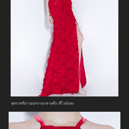
ชุดราตรียาวออกงานกลางคืน สีไวน์แดง