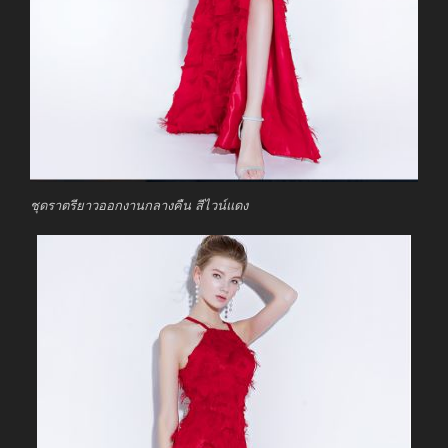
ชุดราตรียาวออกงานกลางคืน สีไวน์แดง