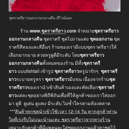
ชุดราตรียาวออกงานกลางคืน สีไวน์แดง
ร้าน
www
.
ชุดราตรียาว
.com
จำหน่าย
ชุดราตรียาว
ออกงานกลางคืน
ชุดราตรี ชุดไปงานแต่ง
ชุดออกงาน
ชุด
ราตรีสีทองและสีอื่นๆ ร้านของเรามีแบบชุดราตรียาวให้
เลือกมากมาย สวยหรูดูดีมีระดับ โดย
ชุดราตรียาว
ออกงานกลางคืน
ทั้งหมดของร้าน มีทั้ง
ชุดราตรี
ยาว
แบบfishtail เข้ารูป
ชุดราตรียาว
หรูน่ารักๆ
ชุดราตรี
ยาว
ระบายหรูหรา
ชุดราตรียาว
มีแขน เนื่องจากร้าน
ชุด
ราตรียาว
ของเรานำเข้าสินค้าเองและคัดเลือก
ชุดราตรี
ยาว
แต่ละชุดอย่างพิถีพิถันเพื่อที่ให้ลูกค้าของเราใส่ออก
มา ดูดี ดูเด่น ดูแพง มีระดับ ไม่ซ้ำใครตามท้องตลาด
***
สินค้าทุกชุดนำเข้าใช้เวลา
12-14
วัน หากลูกค้าท่าน
ใดที่เร่งรีบไม่แนะนำนะคะ
ชุดราตรียาวจากทางร้าน
เหมาะกับลูกค้าที่มีแพลนจะใส่ชุดออกงานแล้วหาชุดไว้