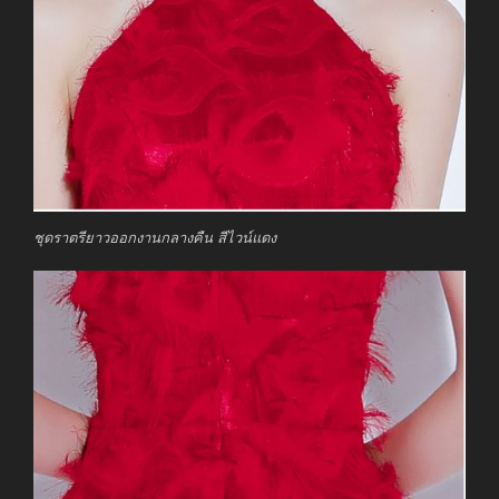
ชุดราตรียาวออกงานกลางคืน สีไวน์แดง