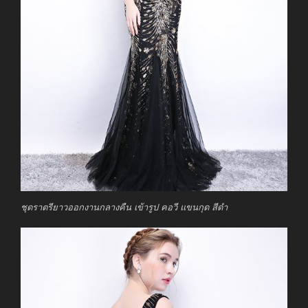
ชุดราตรียาวออกงานกลางคืน เข้ารูป คอวี แขนกุด สีดำ