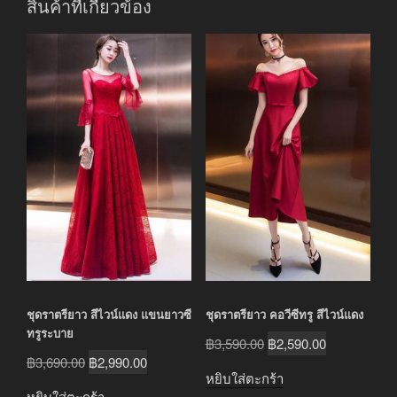
สินค้าที่เกี่ยวข้อง
ชุดราตรียาว สีไวน์แดง แขนยาวซี
ชุดราตรียาว คอวีซีทรู สีไวน์แดง
ทรูระบาย
Original
Current
฿
3,590.00
฿
2,590.00
Original
Current
฿
3,690.00
฿
2,990.00
price
price
หยิบใส่ตะกร้า
price
price
was:
is:
หยิบใส่ตะกร้า