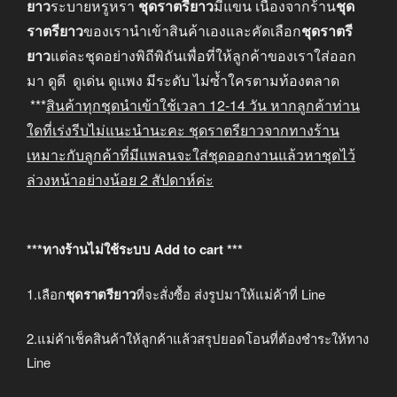
ยาว
ระบายหรูหรา
ชุดราตรียาว
มีแขน เนื่องจากร้าน
ชุด
ราตรียาว
ของเรานำเข้าสินค้าเองและคัดเลือก
ชุดราตรี
ยาว
แต่ละชุดอย่างพิถีพิถันเพื่อที่ให้ลูกค้าของเราใส่ออก
มา ดูดี ดูเด่น ดูแพง มีระดับ ไม่ซ้ำใครตามท้องตลาด
***
สินค้าทุกชุดนำเข้าใช้เวลา
12-14
วัน หากลูกค้าท่าน
ใดที่เร่งรีบไม่แนะนำนะคะ
ชุดราตรียาวจากทางร้าน
เหมาะกับลูกค้าที่มีแพลนจะใส่ชุดออกงานแล้วหาชุดไว้
ล่วงหน้าอย่างน้อย
2
สัปดาห์ค่ะ
***ทางร้านไม่ใช้ระบบ Add to cart ***
1.เลือก
ชุดราตรียาว
ที่จะสั่งซื้อ ส่งรูปมาให้แม่ค้าที่ Line
2.แม่ค้าเช็คสินค้าให้ลูกค้าแล้วสรุปยอดโอนที่ต้องชำระให้ทาง
Line