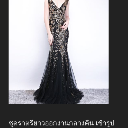
ชุดราตรียาวออกงานกลางคืน เข้ารูป