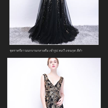
ชุดราตรียาวออกงานกลางคืน เข้ารูป คอวี แขนกุด สีดำ