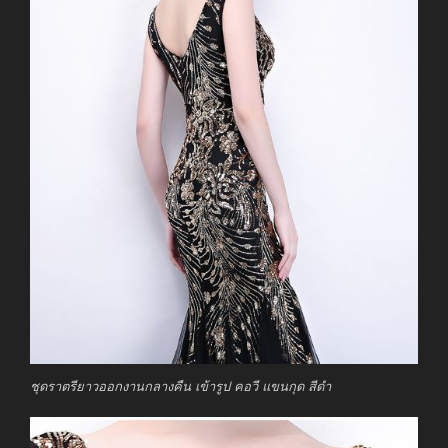
ชุดราตรียาวออกงานกลางคืน เข้ารูป คอวี แขนกุด สีดำ