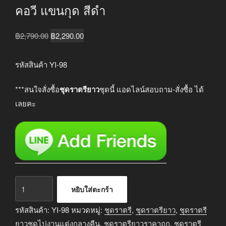
คอวี แขนกุด สีดำ
Original
Current
฿
2,790.00
฿
2,290.00
price
price
was:
is:
รหัสสินค้า YI-98
฿2,790.00.
฿2,290.00.
***สนใจสั่งซื้อ
ชุดราตรียาว
ชุดนี้ แอดไลน์สอบถาม-สั่งซื้อ ได้
เลยคะ
จำนวน
หยิบใส่ตะกร้า
ชุด
ราตรี
รหัสสินค้า:
YI-98
หมวดหมู่:
ชุดราตรี
,
ชุดราตรียาว
,
ชุดราตรี
ยาว
ยาวชุดไปงานแต่งกลางคืน
,
ชุดราตรียาวราคาถูก
,
ชุดราตรี