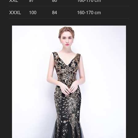
XXXL
100
84
160-170 cm