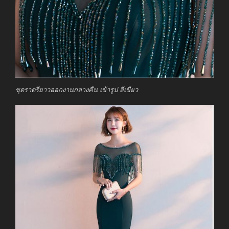
ชุดราตรียาวออกงานกลางคืน เข้ารูป สีเขียว