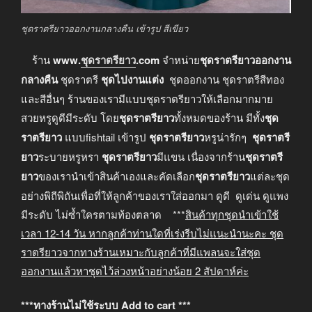
ชุดราตรียาวออกงานกลางคืน เข้ารูป สีเขียว
ร้าน
www.
ชุดราตรียาว
.com
จำหน่าย
ชุดราตรียาวออกงาน
กลางคืน
ชุดราตรี
ชุดไปงานแต่ง
ชุดออกงาน ชุดราตรีสีทอง
และสีอื่นๆ ร้านของเรามีแบบชุดราตรียาวให้เลือกมากมาย
สวยหรูดูดีมีระดับ โดย
ชุดราตรียาว
ทั้งหมดของร้าน มีทั้ง
ชุด
ราตรียาว
แบบfishtail เข้ารูป
ชุดราตรียาว
หรูน่ารักๆ
ชุดราตรี
ยาว
ระบายหรูหรา
ชุดราตรียาว
มีแขน เนื่องจากร้าน
ชุดราตรี
ยาว
ของเรานำเข้าสินค้าเองและคัดเลือก
ชุดราตรียาว
แต่ละชุด
อย่างพิถีพิถันเพื่อที่ให้ลูกค้าของเราใส่ออกมา ดูดี ดูเด่น ดูแพง
มีระดับ ไม่ซ้ำใครตามท้องตลาด ***
สินค้าทุกชุดนำเข้าใช้
เวลา
12-14
วัน หากลูกค้าท่านใดที่เร่งรีบไม่แนะนำนะคะ
ชุด
ราตรียาวจากทางร้านเหมาะกับลูกค้าที่มีแพลนจะใส่ชุด
ออกงานแล้วหาชุดไว้ล่วงหน้าอย่างน้อย
2
สัปดาห์ค่ะ
***ทางร้านไม่ใช้ระบบ Add to cart ***