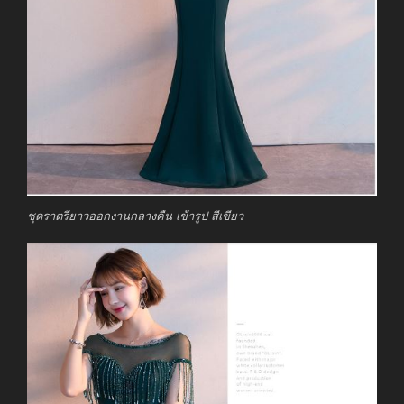
ชุดราตรียาวออกงานกลางคืน เข้ารูป สีเขียว