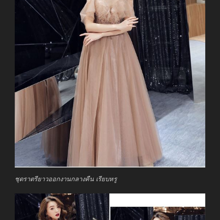
ชุดราตรียาวออกงานกลางคืน เรียบหรู