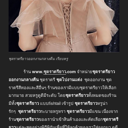
ชุดราตรียาวออกงานกลางคืน เรียบหรู
ร้าน
www.
ชุดราตรียาว
.com
จำหน่าย
ชุดราตรียาว
ออกงานกลางคืน
ชุดราตรี
ชุดไปงานแต่ง
ชุดออกงาน ชุด
ราตรีสีทองและสีอื่นๆ ร้านของเรามีแบบชุดราตรียาวให้เลือก
มากมาย สวยหรูดูดีมีระดับ โดย
ชุดราตรียาว
ทั้งหมดของร้าน
มีทั้ง
ชุดราตรียาว
แบบfishtail เข้ารูป
ชุดราตรียาว
หรูน่า
รักๆ
ชุดราตรียาว
ระบายหรูหรา
ชุดราตรียาว
มีแขน เนื่องจาก
ร้าน
ชุดราตรียาว
ของเรานำเข้าสินค้าเองและคัดเลือก
ชุดราตรี
ยาว
แต่ละชุดอย่างพิถีพิถันเพื่อที่ให้ลูกค้าของเราใส่ออกมา ดูดี