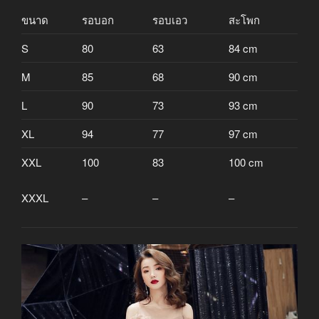
ขนาด
รอบอก
รอบเอว
สะโพก
S
80
63
84 cm
M
85
68
90 cm
L
90
73
93 cm
XL
94
77
97 cm
XXL
100
83
100 cm
XXXL
–
–
–