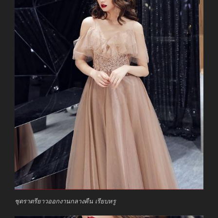
ชุดราตรียาวออกงานกลางคืน เรียบหรู