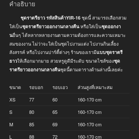
คำอธิบาย
ชุดราตรียาว รหัสสินค้าYIR-16
ชุดนี้ สามารถเลือกสวม
ใส่เป็น
ชุดราตรียาวออกงานกลางคืน
หรือใส่เป็น
ชุดออกงา
น
อื่นๆ ได้หลากหลายงานตามความต้องการและความเหมาะ
สมของงาน ไม่ว่าจะใส่เป็นชุดไปงานแต่ง ไปงานกินเลี้ยง
สังสรรค์ หรือไปงานปาร์ตี้ต่างๆ ร้านของเรามี
แบบชุดราตรี
ยาว
ให้เลือกมากมาย สวยหรูดูดีมีระดับ ขนาดไซส์ของ
ชุด
ราตรียาวออกงานกลางคืน
ชุดนี้ตามตารางด้านล่างนี้เลยค่ะ
ขนาด
รอบอก
รอบเอว
ส่วนสูงที่เหมาะสม
XS
77
60
160-170 cm
S
80
65
160-170 cm
M
85
69
160-170 cm
L
88
72
160-170 cm