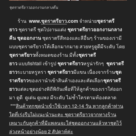
ชุดราตรียาวออกงานกลางคืน
ร้าน
www.
ชุดราตรียาว
.com
จำหน่าย
ชุดราตรี
ยาว
ชุดราตรี ชุดไปงานแต่ง
ชุดราตรียาวออกงานกลาง
คืน ชุดออกงาน
ชุดราตรีสีทองและสีอื่นๆ ร้านของเรามี
แบบชุดราตรียาวให้เลือกมากมาย สวยหรูดูดีมีระดับ โดย
ชุดราตรียาว
ทั้งหมดของร้าน มีทั้ง
ชุดราตรี
ยาว
แบบfishtail เข้ารูป
ชุดราตรียาว
หรูน่ารักๆ
ชุดราตรี
ยาว
ระบายหรูหรา
ชุดราตรียาว
มีแขน เนื่องจากร้าน
ชุด
ราตรียาว
ของเรานำเข้าสินค้าเองและคัดเลือก
ชุดราตรี
ยาว
แต่ละชุดอย่างพิถีพิถันเพื่อที่ให้ลูกค้าของเราใส่ออก
มา ดูดี ดูเด่น ดูแพง มีระดับ ไม่ซ้ำใครตามท้องตลาด
***
สินค้าทุกชุดนำเข้าใช้เวลา
12-14
วัน หากลูกค้าท่าน
ใดที่เร่งรีบไม่แนะนำนะคะ
ชุดราตรียาวจากทางร้าน
เหมาะกับลูกค้าที่มีแพลนจะใส่ชุดออกงานแล้วหาชุดไว้
ล่วงหน้าอย่างน้อย
2
สัปดาห์ค่ะ