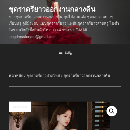
ข้าม
ชุดราตรียาวออกงานกลางคืน
ไป
ขายชุดราตรียาวออกงานกลางคืน ชุดไปงานแต่ง ชุดออกงานต่างๆ
ยัง
เรียบหรู ดูดีมีระดับ แบบชุดราตรียาว แฟชั่นชุดราตรียาวสวยหรู ไม่ซ้ำ
บทความ
ใคร สนใจสั่งซื้อสินค้าโทร 088-4721-697 E-MAIL :
longdressforyou@gmail.com
เมนู
หน้าหลัก
/
ชุดราตรียาวปาดไหล่
/ ชุดราตรียาวออกงานกลางคืน
ลดราคา!