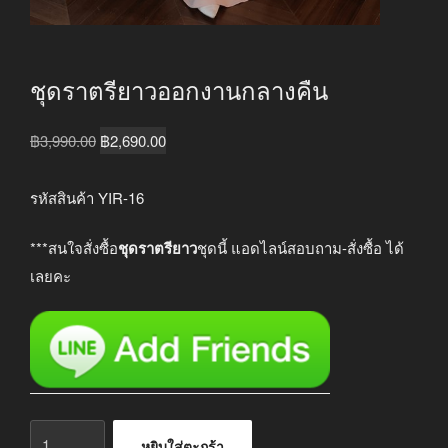
ชุดราตรียาวออกงานกลางคืน
Original
Current
฿
3,990.00
฿
2,690.00
price
price
was:
is:
รหัสสินค้า YIR-16
฿3,990.00.
฿2,690.00.
***สนใจสั่งซื้อ
ชุดราตรียาว
ชุดนี้ แอดไลน์สอบถาม-สั่งซื้อ ได้
เลยคะ
จำนวน
หยิบใส่ตะกร้า