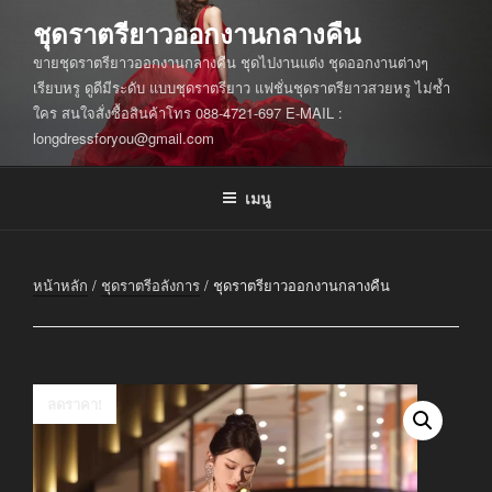
ข้าม
ชุดราตรียาวออกงานกลางคืน
ไป
ขายชุดราตรียาวออกงานกลางคืน ชุดไปงานแต่ง ชุดออกงานต่างๆ
ยัง
เรียบหรู ดูดีมีระดับ แบบชุดราตรียาว แฟชั่นชุดราตรียาวสวยหรู ไม่ซ้ำ
บทความ
ใคร สนใจสั่งซื้อสินค้าโทร 088-4721-697 E-MAIL :
longdressforyou@gmail.com
เมนู
หน้าหลัก
/
ชุดราตรีอลังการ
/ ชุดราตรียาวออกงานกลางคืน
ลดราคา!