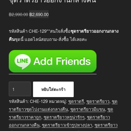
Original
Current
฿
2,990.00
฿
2,690.00
price
price
was:
is:
รหัสสินค้า CHE-129**สนใจสั่งซื้อ
ชุดราตรียาวออกงานกลาง
฿2,990.00.
฿2,690.00.
คืน
ชุดนี้ แอดไลน์สอบถาม-สั่งซื้อ ได้เลยคะ
จำนวน
หยิบใส่ตะกร้า
ชุด
ราตรี
รหัสสินค้า:
CHE-129
หมวดหมู่:
ชุดราตรี
,
ชุดราตรียาว
,
ชุด
ยาว
ราตรียาวชุดไปงานแต่งกลางคืน
,
ชุดราตรียาวมีแขน
,
ชุด
ออกงาน
ราตรียาวราคาถูก
,
ชุดราตรียาวหรูน่ารักๆ
,
ชุดราตรียาว
กลาง
ออกงานกลางคืน
,
ชุดราตรียาวเข้ารูปหางปลา
,
ชุดราตรียาว