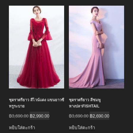
ชุดราตรียาว สีไวน์แดง แขนยาวซี
ชุดราตรียาว สีชมพู
ทรูระบาย
หางปลาFISHTAIL
Original
Current
Original
Current
฿
3,690.00
฿
2,990.00
฿
3,690.00
฿
2,690.00
price
price
price
price
หยิบใส่ตะกร้า
หยิบใส่ตะกร้า
was:
is:
was:
is: