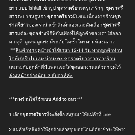
ยาว
แบบfishtail เข้ารูป
ชุดราตรียาว
หรูน่ารักๆ
ชุดราตรี
ยาว
ระบายหรูหรา
ชุดราตรียาว
มีแขน เนื่องจากร้าน
ชุด
ราตรียาว
ของเรานำเข้าสินค้าเองและคัดเลือก
ชุดราตรี
ยาว
แต่ละชุดอย่างพิถีพิถันเพื่อที่ให้ลูกค้าของเราใส่ออก
มา ดูดี ดูเด่น ดูแพง มีระดับ ไม่ซ้ำใครตามท้องตลาด
***
สินค้าทุกชุดนำเข้าใช้เวลา
12-14
วัน หากลูกค้าท่าน
ใดที่เร่งรีบไม่แนะนำนะคะ
ชุดราตรียาวจากทางร้าน
เหมาะกับลูกค้าที่มีแพลนจะใส่ชุดออกงานแล้วหาชุดไว้
ล่วงหน้าอย่างน้อย
2
สัปดาห์ค่ะ
***ทางร้านไม่ใช้ระบบ Add to cart ***
1.เลือก
ชุดราตรียาว
ที่จะสั่งซื้อ ส่งรูปมาให้แม่ค้าที่ Line
2.แม่ค้าเช็คสินค้าให้ลูกค้าแล้วสรุปยอดโอนที่ต้องชำระให้ทาง