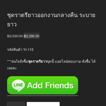
ชุดราตรียาวออกงานกลางคืน ระบาย
ยาว
Original
Current
฿
2,590.00
฿
2,290.00
price
price
was:
is:
รหัสสินค้า YI-115
฿2,590.00.
฿2,290.00.
***สนใจสั่งซื้อ
ชุดราตรียาว
ชุดนี้ แอดไลน์สอบถาม-สั่งซื้อ ได้
เลยคะ
จำนวน