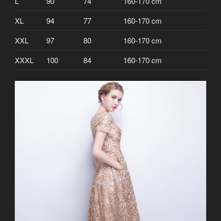
L
90
74
160-170 cm
XL
94
77
160-170 cm
XXL
97
80
160-170 cm
XXXL
100
84
160-170 cm