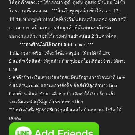
ให้ลูกค้าของเราใส่ออกมา ดูดี ดูเด่น ดูแพง มีระดับ ไม่ซ้ำ
ใครตามท้องตลาด ***
สินค้าทุกชุดนำเข้าใช้เวลา
12-
14
วัน หากลูกค้าท่านใดที่เร่งรีบไม่แนะนำนะคะ
ชุดราตรี
ยาวจากทางร้านเหมาะกับลูกค้าที่มีแพลนจะใส่ชุด
ออกงานแล้วหาชุดไว้ล่วงหน้าอย่างน้อย
2
สัปดาห์ค่ะ
***ทางร้านไม่ใช้ระบบ Add to cart ***
1.เลือกชุดราตรียาวที่จะสั่งซื้อ ส่งรูปมาให้แม่ค้าที่ Line
2.แม่ค้าเช็คสินค้าให้ลูกค้าแล้วสรุปยอดโอนที่ต้องชำระให้ทาง
Line
3.ลูกค้าชำระเงินเสร็จเรียบร้อยแจ้งหลักฐานการโอนมาที่ Line
4.แม่ค้าUp date สถานะการสั่งซื้อ-จัดส่งให้ลูกค้าทาง Line
5.ลูกค้ารอสินค้าจัดส่ง เมื่อทางร้านจัดส่งให้เรียบร้อยแล้ว
จะแจ้งเลขพัสดุให้ลูกค้า ทราบทาง Line
***สนใจสั่งซื้อ
ชุดราตรียาว
ชุดนี้ แอดไลน์สอบถาม-สั่งซื้อ ได้
เลยคะ