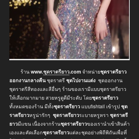
ร้าน
www.
ชุดราตรียาว
.com
จำหน่าย
ชุดราตรียาว
ออกงานกลางคืน
ชุดราตรี
ชุดไปงานแต่ง
ชุดออกงาน
ชุดราตรีสีทองและสีอื่นๆ ร้านของเรามีแบบชุดราตรียาว
ให้เลือกมากมาย สวยหรูดูดีมีระดับ โดย
ชุดราตรียาว
ทั้งหมดของร้าน มีทั้ง
ชุดราตรียาว
แบบfishtail เข้ารูป
ชุด
ราตรียาว
หรูน่ารักๆ
ชุดราตรียาว
ระบายหรูหรา
ชุดราตรี
ยาว
มีแขน เนื่องจากร้าน
ชุดราตรียาว
ของเรานำเข้าสินค้า
เองและคัดเลือก
ชุดราตรียาว
แต่ละชุดอย่างพิถีพิถันเพื่อที่