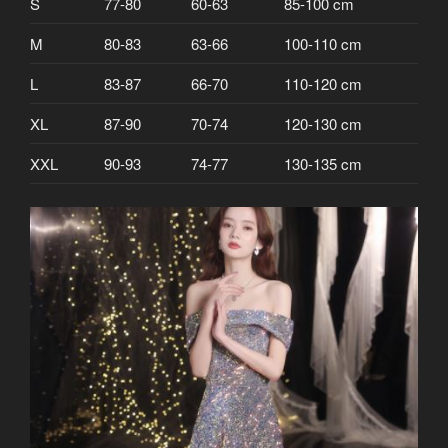
S
77-80
60-63
85-100 cm
M
80-83
63-66
100-110 cm
L
83-87
66-70
110-120 cm
XL
87-90
70-74
120-130 cm
XXL
90-93
74-77
130-135 cm