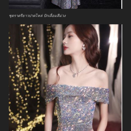
ชุดราตรียาวปาดไหล่ ปักเลื่อมสีม่วง