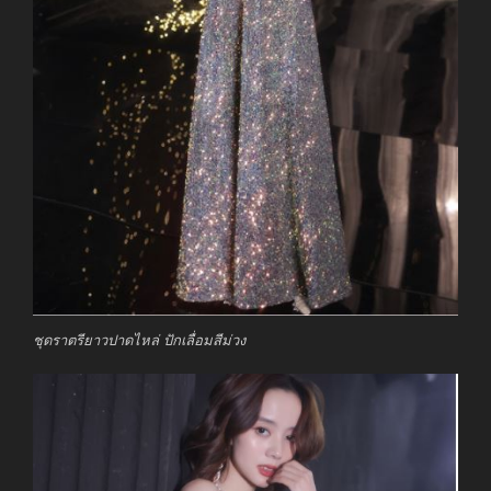
ชุดราตรียาวปาดไหล่ ปักเลื่อมสีม่วง