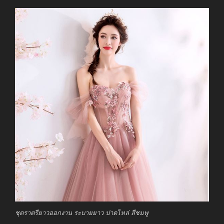
ชุดราตรียาวออกงาน ระบายยาว ปาดไหล่ สีชมพู