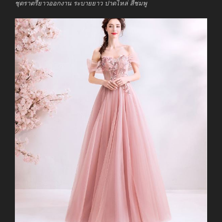
ชุดราตรียาวออกงาน ระบายยาว ปาดไหล่ สีชมพู