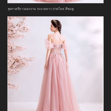
ชุดราตรียาวออกงาน ระบายยาว ปาดไหล่ สีชมพู