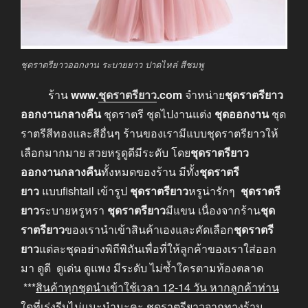
ชุดราตรียาวออกงาน ระบายยาว ปาดไหล่ สีชมพู
ร้าน
www.
ชุดราตรียาว
.com
จำหน่าย
ชุดราตรียาว
ออกงานกลางคืน
ชุดราตรี ชุดไปงานแต่ง
ชุดออกงาน
ชุด
ราตรีสีทองและสีอื่นๆ ร้านของเรามีแบบชุดราตรียาวให้
เลือกมากมาย สวยหรูดูดีมีระดับ โดย
ชุดราตรียาว
ออกงานกลางคืน
ทั้งหมดของร้าน มีทั้ง
ชุดราตรี
ยาว
แบบfishtail เข้ารูป
ชุดราตรียาว
หรูน่ารักๆ
ชุดราตรี
ยาว
ระบายหรูหรา
ชุดราตรียาว
มีแขน เนื่องจากร้าน
ชุด
ราตรียาว
ของเรานำเข้าสินค้าเองและคัดเลือก
ชุดราตรี
ยาว
แต่ละชุดอย่างพิถีพิถันเพื่อที่ให้ลูกค้าของเราใส่ออก
มา ดูดี ดูเด่น ดูแพง มีระดับ ไม่ซ้ำใครตามท้องตลาด
***
สินค้าทุกชุดนำเข้าใช้เวลา
12-14
วัน หากลูกค้าท่าน
ใดที่เร่งรีบไม่แนะนำนะคะ
ชุดราตรียาวจากทางร้าน