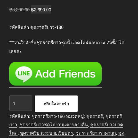
Original
Current
฿
3,290.00
฿
2,690.00
price
price
was:
is:
รหัสสินค้า ชุดราตรียาว-186
฿3,290.00.
฿2,690.00.
***สนใจสั่งซื้อ
ชุดราตรียาว
ชุดนี้ แอดไลน์สอบถาม-สั่งซื้อ ได้
เลยคะ
จำนวน
หยิบใส่ตะกร้า
ชุด
ราตรี
รหัสสินค้า:
ชุดราตรียาว-186
หมวดหมู่:
ชุดราตรี
,
ชุดราตรี
ยาว
ยาว
,
ชุดราตรียาวชุดไปงานแต่งกลางคืน
,
ชุดราตรียาวปาด
ออกงาน
ไหล่
,
ชุดราตรียาวระบายเรียบหรู
,
ชุดราตรียาวราคาถูก
,
ชุด